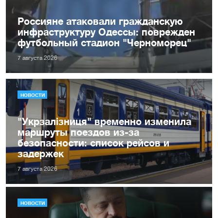
Россияне атаковали гражданскую
инфраструктуру Одессы: поврежден
футбольный стадион "Черноморец"
7 августа 2026
НОВОСТИ
"Укрзалізниця" временно изменила
маршруты поездов из-за
безопасности: список рейсов и
задержек
7 августа 2026
НОВОСТИ