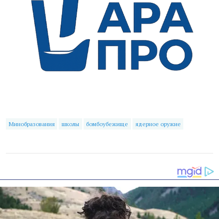
Минобразования
школы
бомбоубежище
ядерное оружие