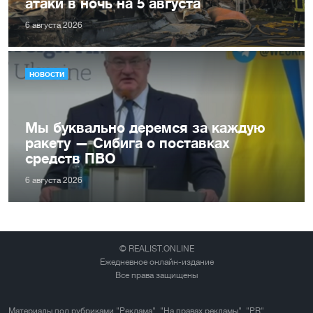
атаки в ночь на 5 августа
6 августа 2026
НОВОСТИ
Мы буквально деремся за каждую
ракету — Сибига о поставках
средств ПВО
6 августа 2026
© REALIST.ONLINE
Ежедневное онлайн-издание
Все права защищены
Материалы под рубриками "Реклама", "На правах рекламы", "PR",