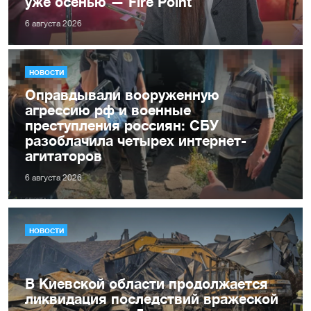
уже осенью — Fire Point
6 августа 2026
НОВОСТИ
Оправдывали вооруженную
агрессию рф и военные
преступления россиян: СБУ
разоблачила четырех интернет-
агитаторов
6 августа 2026
НОВОСТИ
В Киевской области продолжается
ликвидация последствий вражеской