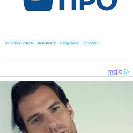
Киевская область
пенсионер
патрульные
спасение