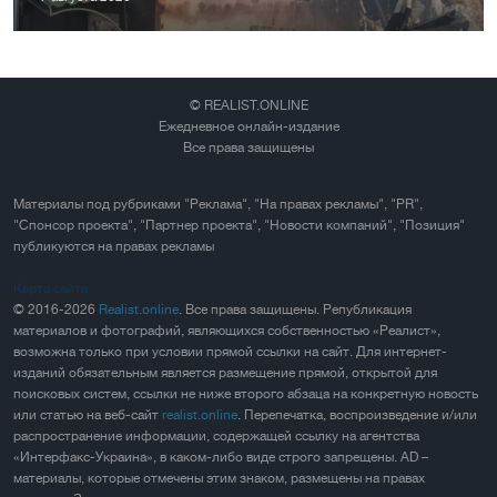
© REALIST.ONLINE
Ежедневное онлайн-издание
Все права защищены
Материалы под рубриками "Реклама", "На правах рекламы", "PR",
"Спонсор проекта", "Партнер проекта", "Новости компаний", "Позиция"
публикуются на правах рекламы
Карта сайта
© 2016-2026
Realist.online
. Все права защищены. Републикация
материалов и фотографий, являющихся собственностью «Реалист»,
возможна только при условии прямой ссылки на сайт. Для интернет-
изданий обязательным является размещение прямой, открытой для
поисковых систем, ссылки не ниже второго абзаца на конкретную новость
или статью на веб-сайт
realist.online
. Перепечатка, воспроизведение и/или
распространение информации, содержащей ссылку на агентства
«Интерфакс-Украина», в каком-либо виде строго запрещены. AD –
материалы, которые отмечены этим знаком, размещены на правах