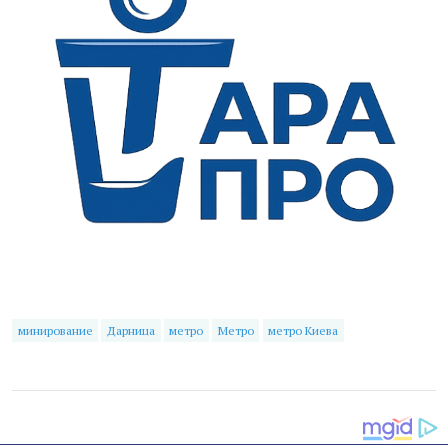
минирование
Дарница
метро
Метро
метро Киева