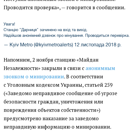
Проводится проверка
», — говорится в сообщении.
Увага!
Станцію "Дарниця" зачинено на вхід та вихід.
Надійшов анонімний дзвінок про мінування. Проводиться перевірка.
— Kyiv Metro (@kyivmetroalerts)
12 листопада 2018 р.
Напомним, 2 ноября станцию
«
Майдан
Незалежности»
закрыли в связи с
анонимным
звонком о минировании
. В соответствии
с Уголовным кодексом Украины,
статьей 259
(
«
Заведомо неправдивое сообщение об угрозе
безопасности граждан, уничтожения или
повреждения объектов собственности»)
предусмотрено наказание за заведомо
неправдивую информацию о минировании.