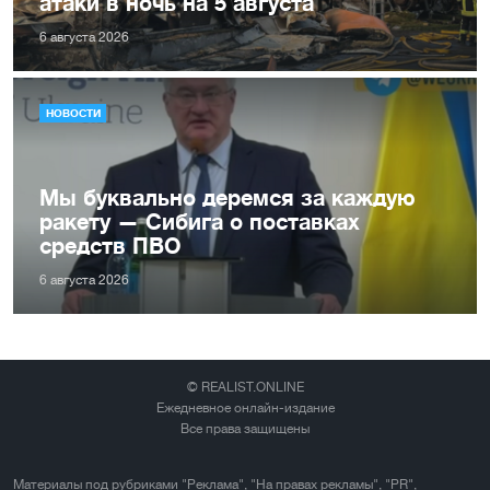
атаки в ночь на 5 августа
6 августа 2026
НОВОСТИ
Мы буквально деремся за каждую
ракету — Сибига о поставках
средств ПВО
6 августа 2026
© REALIST.ONLINE
Ежедневное онлайн-издание
Все права защищены
Материалы под рубриками "Реклама", "На правах рекламы", "PR",