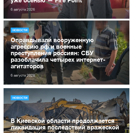
уже осенью — Fire Point
6 августа 2026
НОВОСТИ
Оправдывали вооруженную
агрессию рф и военные
преступления россиян: СБУ
разоблачила четырех интернет-
агитаторов
6 августа 2026
НОВОСТИ
В Киевской области продолжается
ликвидация последствий вражеской