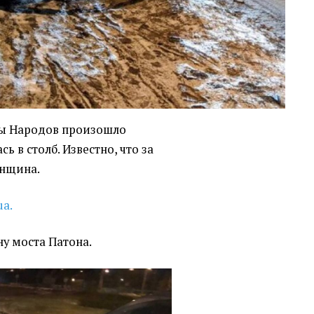
бы Народов произошло
ь в столб. Известно, что за
енщина.
ua.
ну моста Патона.