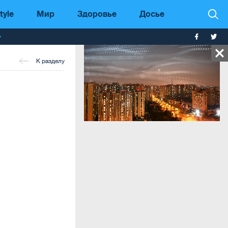
tyle
Мир
Здоровье
Досье
т
К разделу