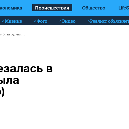
кономика
Происшествия
Общество
LifeS
Мнение
Фото
Видео
Реалист объясняе
В Киеве Skoda врезалась в столб: за рулем была беременная (фото)
езалась в
была
)