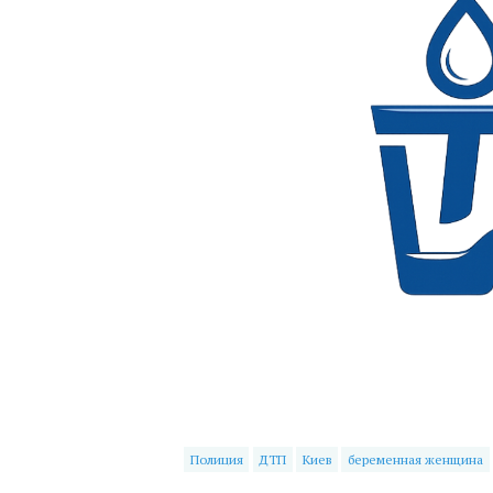
Полиция
ДТП
Киев
беременная женщина