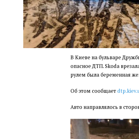
В Киеве на бульваре Друж
опасное ДТП. Skoda врезалас
рулем была беременная ж
Об этом сообщает
dtp.kiev.
Авто направлялось в сторо