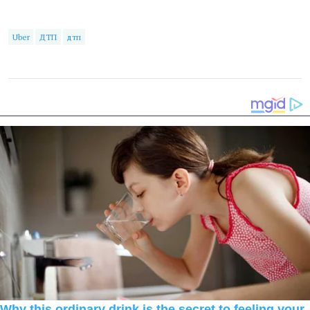
Uber
ДТП
дтп