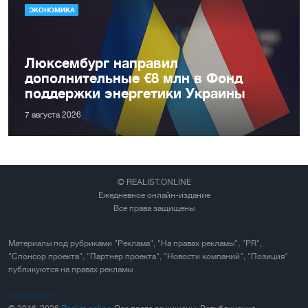
ЭКОНОМИКА
Люксембург направил
дополнительные €8 млн в Фонд
поддержки энергетики Украины
7 августа 2026
© REALIST.ONLINE
Ежедневное онлайн-издание
Все права защищены
Материалы под рубриками "Реклама", "На правах рекламы", "PR",
"Спонсор проекта", "Партнер проекта", "Новости компаний", "Позиция"
публикуются на правах рекламы
Карта сайта