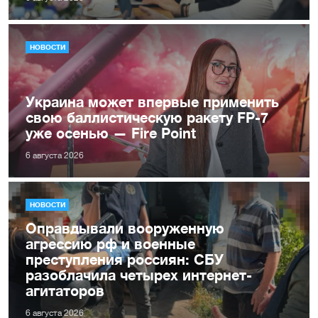
НОВОСТИ
Украина может впервые применить
свою баллистическую ракету FP-7
уже осенью — Fire Point
6 августа 2026
НОВОСТИ
Оправдывали вооруженную
агрессию рф и военные
преступления россиян: СБУ
разоблачила четырех интернет-
агитаторов
6 августа 2026