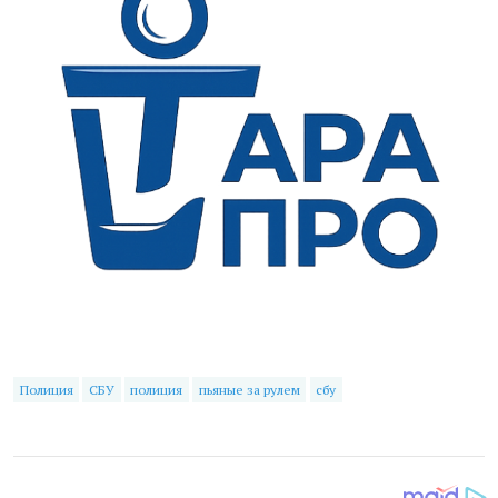
Полиция
СБУ
полиция
пьяные за рулем
сбу