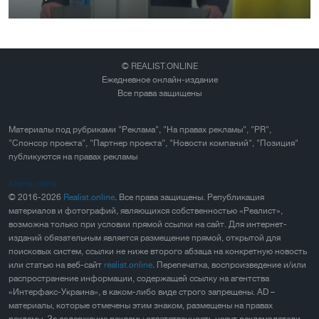
© REALIST.ONLINE
Ежедневное онлайн-издание
Все права защищены
Материалы под рубриками "Реклама", "На правах рекламы", "PR",
"Спонсор проекта", "Партнер проекта", "Новости компаний", "Позиция"
публикуются на правах рекламы
Карта сайта
© 2016-2026
Realist.online
. Все права защищены. Републикация
материалов и фотографий, являющихся собственностью «Реалист»,
возможна только при условии прямой ссылки на сайт. Для интернет-
изданий обязательным является размещение прямой, открытой для
поисковых систем, ссылки не ниже второго абзаца на конкретную новость
или статью на веб-сайт
realist.online
. Перепечатка, воспроизведение и/или
распространение информации, содержащей ссылку на агентства
«Интерфакс-Украина», в каком-либо виде строго запрещены. AD –
материалы, которые отмечены этим знаком, размещены на правах
рекламы. За содержание рекламы ответственность несут рекламодатели.