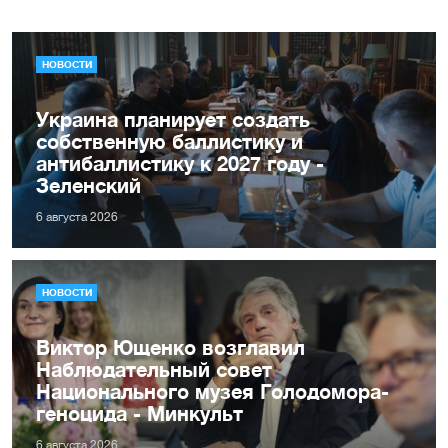
НОВОСТИ
Украина планирует создать
собственную баллистику и
антибаллистику к 2027 году -
Зеленский
6 августа 2026
НОВОСТИ
Виктор Ющенко возглавил
Наблюдательный совет
Национального музея Голодомора-
геноцида - Минкульт
6 августа 2026