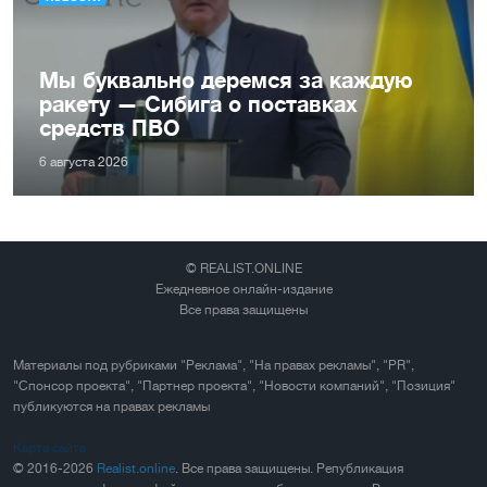
Мы буквально деремся за каждую
ракету — Сибига о поставках
средств ПВО
6 августа 2026
© REALIST.ONLINE
Ежедневное онлайн-издание
Все права защищены
Материалы под рубриками "Реклама", "На правах рекламы", "PR",
"Спонсор проекта", "Партнер проекта", "Новости компаний", "Позиция"
публикуются на правах рекламы
Карта сайта
© 2016-2026
Realist.online
. Все права защищены. Републикация