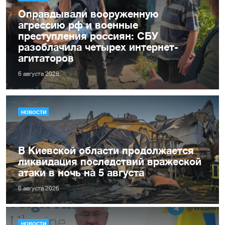
Оправдывали вооруженную
агрессию рф и военные
преступления россиян: СБУ
разоблачила четырех интернет-
агитаторов
6 августа 2026
НОВОСТИ
В Киевской области продолжается
ликвидация последствий вражеской
атаки в ночь на 5 августа
6 августа 2026
НОВОСТИ