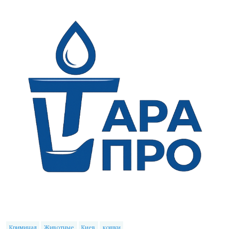
Криминал
Животные
Киев
кошки