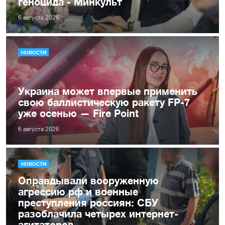
геноцида - Минкульт
6 августа 2026
НОВОСТИ
Украина может впервые применить
свою баллистическую ракету FP-7
уже осенью — Fire Point
6 августа 2026
НОВОСТИ
Оправдывали вооруженную
агрессию рф и военные
преступления россиян: СБУ
разоблачила четырех интернет-
агитаторов