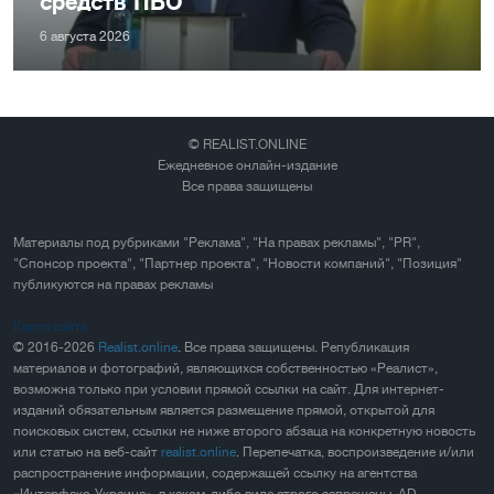
средств ПВО
6 августа 2026
© REALIST.ONLINE
Ежедневное онлайн-издание
Все права защищены
Материалы под рубриками "Реклама", "На правах рекламы", "PR",
"Спонсор проекта", "Партнер проекта", "Новости компаний", "Позиция"
публикуются на правах рекламы
Карта сайта
© 2016-2026
Realist.online
. Все права защищены. Републикация
материалов и фотографий, являющихся собственностью «Реалист»,
возможна только при условии прямой ссылки на сайт. Для интернет-
изданий обязательным является размещение прямой, открытой для
поисковых систем, ссылки не ниже второго абзаца на конкретную новость
или статью на веб-сайт
realist.online
. Перепечатка, воспроизведение и/или
распространение информации, содержащей ссылку на агентства
«Интерфакс-Украина», в каком-либо виде строго запрещены. AD –