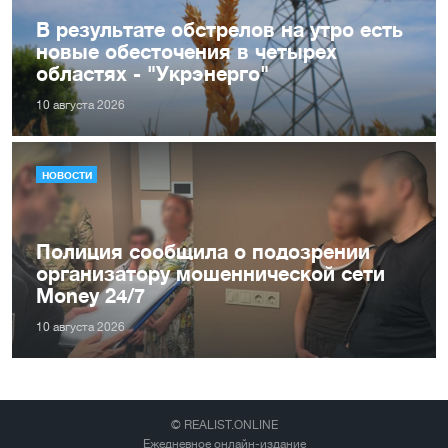
В результате обстрелов на утро есть
новые обесточения в четырех
областях - "Укрэнерго"
10 августа 2026
НОВОСТИ
Полиция сообщила о подозрении
организатору мошеннической сети
Money 24/7
10 августа 2026
© REALIST.ONLINE
Ежедневное онлайн-издание