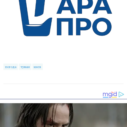
погода
туман
киев