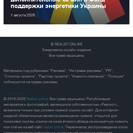
поддержки энергетики Украины
7 августа 2026
© REALIST.ONLINE
Ежедневное онлайн-издание
Все права защищены
Материалы под рубриками "Реклама", "На правах рекламы", "PR",
"Спонсор проекта", "Партнер проекта", "Новости компаний", "Позиция"
публикуются на правах рекламы
Карта сайта
© 2016-2026
Realist.online
. Все права защищены. Републикация
материалов и фотографий, являющихся собственностью «Реалист»,
возможна только при условии прямой ссылки на сайт. Для интернет-
изданий обязательным является размещение прямой, открытой для
поисковых систем, ссылки не ниже второго абзаца на конкретную новость
или статью на веб-сайт
realist.online
. Перепечатка, воспроизведение и/или
распространение информации, содержащей ссылку на агентства