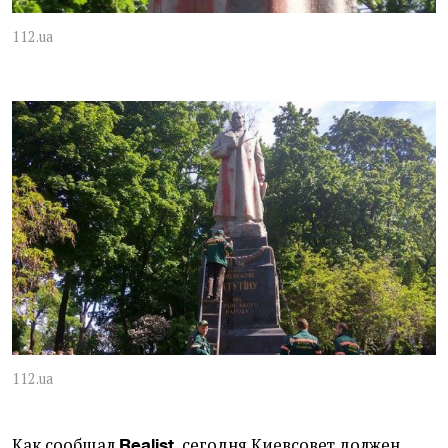
112.ua
112.ua
Как сообщал
, сегодня Киевсовет должен
Realist