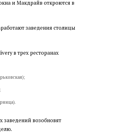
с-окна и Макдрайв откроются в
заработают заведения столицы
very в трех ресторанах
арьковская);
;
рница).
х заведений возобновят
делю.