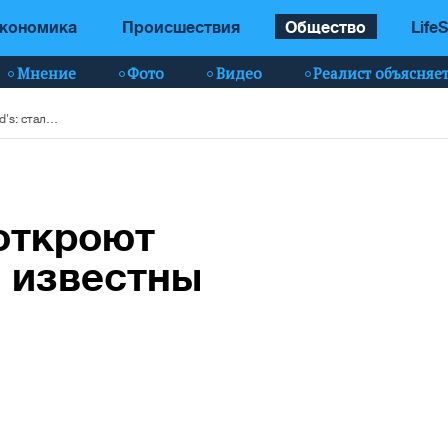
кономика
Происшествия
Общество
LifeS
Мнение
Фото
Видео
Реалист объясняе
В Киеве наконец откроют McDonald's: стали известны адреса
откроют
и известны