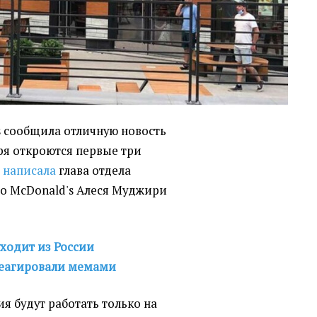
s сообщила отличную новость
бря откроются первые три
м
написала
глава отдела
о McDonald's Алеся Муджири
уходит из России
реагировали мемами
ия будут работать только на