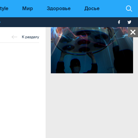
tyle
Мир
Здоровье
Досье
т
К разделу