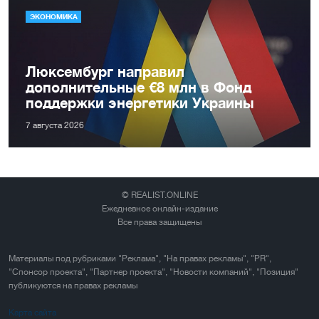
ЭКОНОМИКА
Люксембург направил
дополнительные €8 млн в Фонд
поддержки энергетики Украины
7 августа 2026
© REALIST.ONLINE
Ежедневное онлайн-издание
Все права защищены
Материалы под рубриками "Реклама", "На правах рекламы", "PR",
"Спонсор проекта", "Партнер проекта", "Новости компаний", "Позиция"
публикуются на правах рекламы
Карта сайта