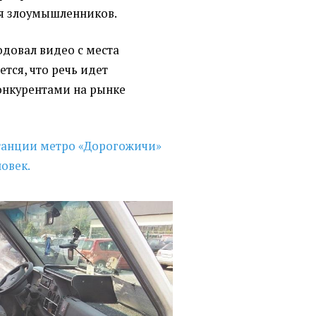
ия злоумышленников.
довал видео с места
тся, что речь идет
онкурентами на рынке
станции метро
«
Дорогожичи»
овек.