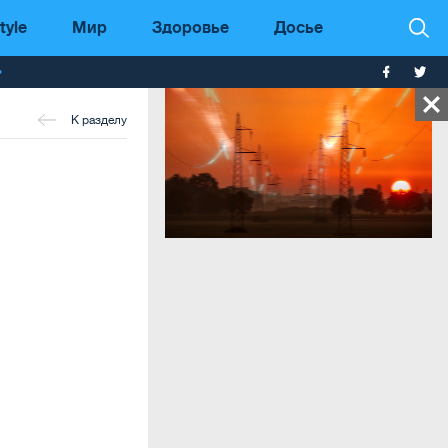
tyle
Мир
Здоровье
Досье
т
К разделу