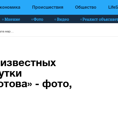
кономика
Происшествия
Общество
LifeS
Мнение
Фото
Видео
Реалист объясняе
В Киеве группа неизвестных забросала маршрутки «коктейлями Молотова» - фото, видео
еизвестных
утки
това» - фото,