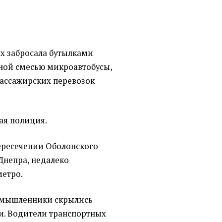
ых забросала бутылками
ной смесью микроавтобусы,
ассажирских перевозок
ая полиция.
ересечении Оболонского
Днепра, недалеко
метро.
умышленники скрылись
и. Водители транспортных