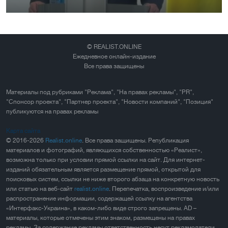
© REALIST.ONLINE
Ежедневное онлайн-издание
Все права защищены
Материалы под рубриками "Реклама", "На правах рекламы", "PR",
"Спонсор проекта", "Партнер проекта", "Новости компаний", "Позиция"
публикуются на правах рекламы
Карта сайта
© 2016-2026
Realist.online
. Все права защищены. Републикация
материалов и фотографий, являющихся собственностью «Реалист»,
возможна только при условии прямой ссылки на сайт. Для интернет-
изданий обязательным является размещение прямой, открытой для
поисковых систем, ссылки не ниже второго абзаца на конкретную новость
или статью на веб-сайт
realist.online
. Перепечатка, воспроизведение и/или
распространение информации, содержащей ссылку на агентства
«Интерфакс-Украина», в каком-либо виде строго запрещены. AD –
материалы, которые отмечены этим знаком, размещены на правах
рекламы. За содержание рекламы ответственность несут рекламодатели.