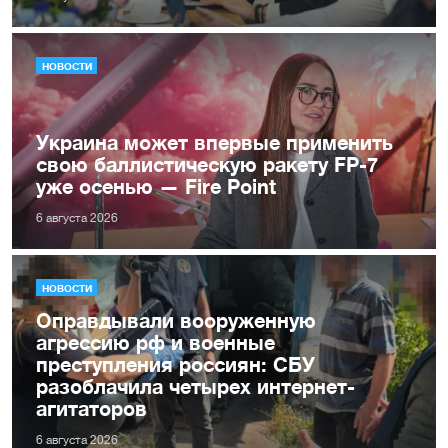
НОВОСТИ
Украина может впервые применить
свою баллистическую ракету FP-7
уже осенью — Fire Point
6 августа 2026
НОВОСТИ
Оправдывали вооруженную
агрессию рф и военные
преступления россиян: СБУ
разоблачила четырех интернет-
агитаторов
6 августа 2026