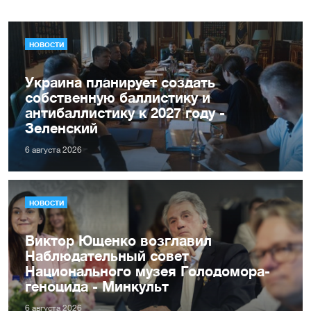
НОВОСТИ
Украина планирует создать
собственную баллистику и
антибаллистику к 2027 году -
Зеленский
6 августа 2026
НОВОСТИ
Виктор Ющенко возглавил
Наблюдательный совет
Национального музея Голодомора-
геноцида - Минкульт
6 августа 2026