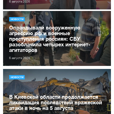
6 августа 2026
НОВОСТИ
Оправдывали вооруженную
агрессию рф и военные
преступления россиян: СБУ
разоблачила четырех интернет-
агитаторов
6 августа 2026
НОВОСТИ
В Киевской области продолжается
ликвидация последствий вражеской
атаки в ночь на 5 августа