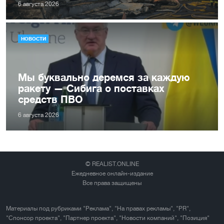
6 августа 2026
НОВОСТИ
Мы буквально деремся за каждую
ракету — Сибига о поставках
средств ПВО
6 августа 2026
© REALIST.ONLINE
Ежедневное онлайн-издание
Все права защищены
Материалы под рубриками "Реклама", "На правах рекламы", "PR",
"Спонсор проекта", "Партнер проекта", "Новости компаний", "Позиция"