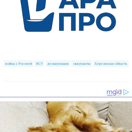
война с Россией
ВСУ
деоккупация
оккупанты
Херсонская область