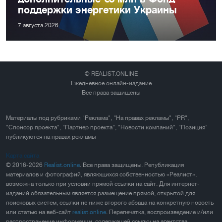
поддержки энергетики Украины
7 августа 2026
© REALIST.ONLINE
Ежедневное онлайн-издание
Все права защищены
Материалы под рубриками "Реклама", "На правах рекламы", "PR",
"Спонсор проекта", "Партнер проекта", "Новости компаний", "Позиция"
публикуются на правах рекламы
Карта сайта
© 2016-2026
Realist.online
. Все права защищены. Републикация
материалов и фотографий, являющихся собственностью «Реалист»,
возможна только при условии прямой ссылки на сайт. Для интернет-
изданий обязательным является размещение прямой, открытой для
поисковых систем, ссылки не ниже второго абзаца на конкретную новость
или статью на веб-сайт
realist.online
. Перепечатка, воспроизведение и/или
распространение информации, содержащей ссылку на агентства