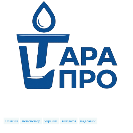
Пенсии
пенсионер
Украина
выплаты
надбавки