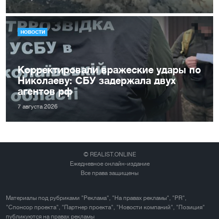
НОВОСТИ
Корректировали вражеские удары по
Николаеву: СБУ задержала двух
агентов рф
7 августа 2026
© REALIST.ONLINE
Ежедневное онлайн-издание
Все права защищены
Материалы под рубриками "Реклама", "На правах рекламы", "PR",
"Спонсор проекта", "Партнер проекта", "Новости компаний", "Позиция"
публикуются на правах рекламы