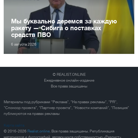
Мы буквально деремся за каждую
ракету — Сибига о поставках
средств ПВО
6 августа 2026
© REALIST.ONLINE
Ежедневное онлайн-издание
Все права защищены
Материалы под рубриками "Реклама", "На правах рекламы", "PR",
"Спонсор проекта", "Партнер проекта", "Новости компаний", "Позиция"
публикуются на правах рекламы
Карта сайта
© 2016-2026
Realist.online
. Все права защищены. Републикация
материалов и фотографий, являющихся собственностью «Реалист»,