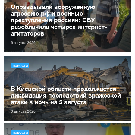
Оправдывали вооруженную
агрессию рф и военные
преступления россиян: СБУ
разоблачила четырех интернет-
агитаторов
6 августа 2026
НОВОСТИ
В Киевской области продолжается
ликвидация последствий вражеской
атаки в ночь на 5 августа
6 августа 2026
НОВОСТИ