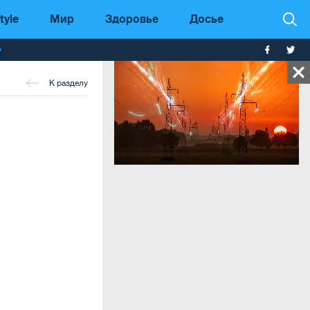
tyle
Мир
Здоровье
Досье
т
К разделу