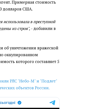
нгент. Примерная стоимость
70 долларов США.
ия использовала в преступной
дены из строя",
- добавили в
али об уничтожении вражеской
нно оккупированном
имость которого составляет 5
зили РЛС "Небо-М" и "Подлет"
ических объектов России.