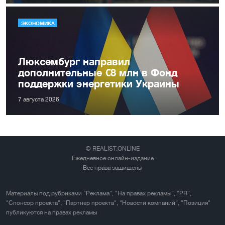
ЭКОНОМИКА
Люксембург направил
дополнительные €8 млн в Фонд
поддержки энергетики Украины
7 августа 2026
© REALIST.ONLINE
Ежедневное онлайн-издание
Все права защищены
Материалы под рубриками "Реклама", "На правах рекламы", "PR",
"Спонсор проекта", "Партнер проекта", "Новости компаний", "Позиция"
публикуются на правах рекламы