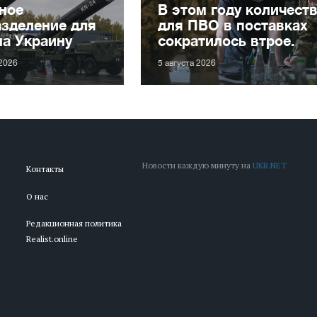
ное
В этом году количеств
зделение для
для ПВО в поставках
на Украину
сократилось втрое.
 2026
5 августа 2026
Новости каждую минуту на
UKR.NET
Контакты
О нас
Редакционная политика
Realist.online