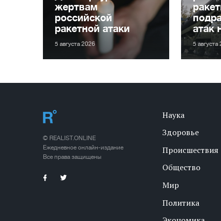
жертвам
ракет
российской
подра
ракетной атаки
атак 
5 августа 2026
5 августа
Наука
Здоровье
© REALIST.ONLINE
Ежедневное онлайн-издание
Происшествия
Все права защищены
Общество
Мир
Политика
Экономика