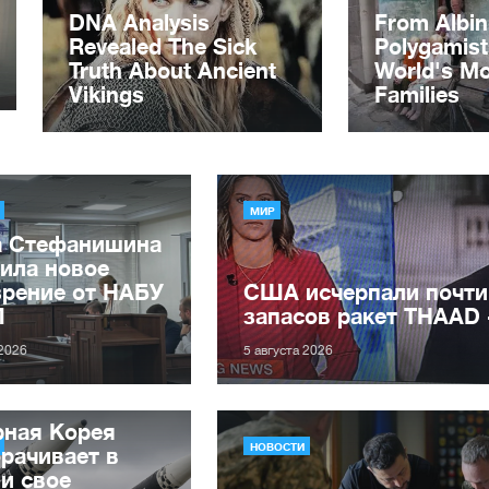
МИР
а Стефанишина
ила новое
зрение от НАБУ
США исчерпали почти
П
запасов ракет THAAD
 2026
5 августа 2026
рная Корея
НОВОСТИ
рачивает в
и свое