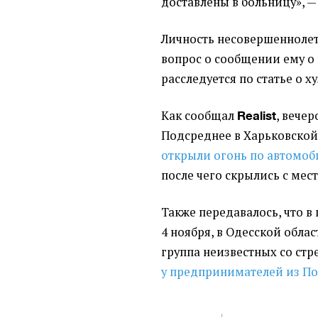
доставлены в больницу», —
Личность несовершеннолет
вопрос о сообщении ему о
расследуется по статье о х
Как сообщал
, вече
Realist
Подсреднее в Харьковской
открыли огонь по автомо
после чего скрылись с мес
Также передавалось, что в
4 ноября, в Одесской облас
группа неизвестных со ст
у предпринимателей из По