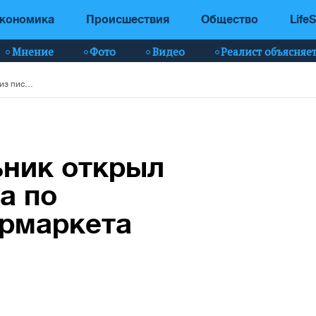
кономика
Происшествия
Общество
LifeS
Мнение
Фото
Видео
Реалист объясняе
В Харькове школьник открыл огонь из пистолета по посетителям супермаркета
ьник открыл
а по
ермаркета