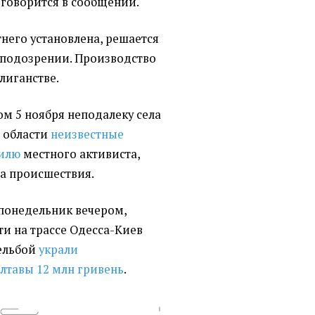
 говорится в сообщении.
него установлена, решается
 подозрении. Производство
улиганстве.
ром 5 ноября неподалеку села
 области
неизвестные
билю
местного активиста,
та происшествия.
 понедельник вечером,
ти на трассе Одесса-Киев
рельбой
украли
лтавы 12 млн гривень
.