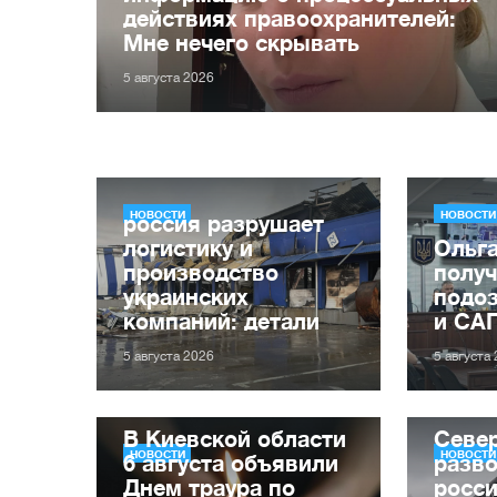
действиях правоохранителей:
Мне нечего скрывать
5 августа 2026
НОВОСТИ
НОВОСТИ
россия разрушает
логистику и
Ольг
производство
получ
украинских
подо
компаний: детали
и СА
5 августа 2026
5 августа
В Киевской области
Севе
НОВОСТИ
НОВОСТИ
6 августа объявили
разво
Днем траура по
росси