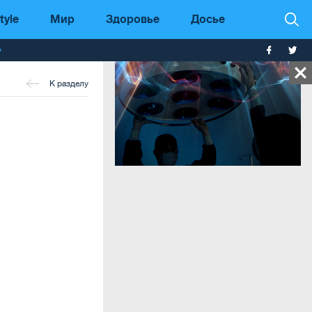
tyle
Мир
Здоровье
Досье
т
К разделу