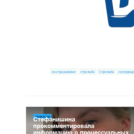
пострадавшие
стрельба
Стрельба
супермар
НОВОСТИ
Стефанишина
прокомментировала
информацию о процессуальных