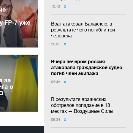
10:15
ые
у FP-7 уже
Враг атаковал Балаклею, в
результате чего погибли три
человека
10:05
Вчера вечером россия
атаковала гражданское судно:
погиб член экипажа
я за
09:45
га о
ВО
В результате вражеских
обстрелов попадание в 18
местах — Воздушные Силы
09:34