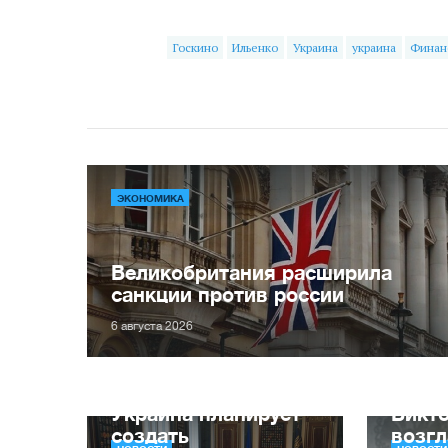
Госкино
Ильенко
Украина
украина
Финан
ЭКОНОМИКА
Великобритания расширила
санкции против россии
6 августа 2026
Украина планирует
Викт
создать
возг