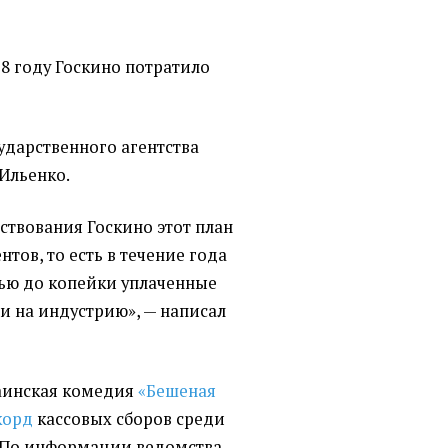
8 году Госкино потратило
ударственного агентства
Ильенко.
ствования Госкино этот план
тов, то есть в течение года
тью до копейки уплаченные
и на индустрию», — написал
раинская комедия
«Бешеная
корд
кассовых сборов среди
 По информации ведомства,