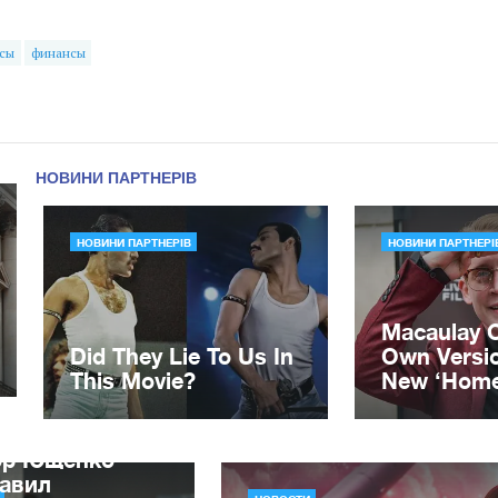
сы
финансы
ор Ющенко
лавил