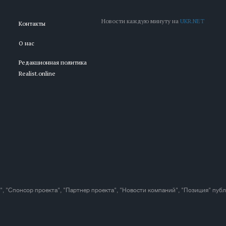
Новости каждую минуту на
UKR.NET
Контакты
О нас
Редакционная политика
Realist.online
", "Спонсор проекта", "Партнер проекта", "Новости компаний", "Позиция" пуб