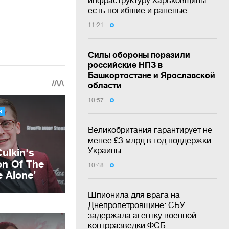
инфраструктуру Харьковщины:
есть погибшие и раненые
11:21
Силы обороны поразили
российские НПЗ в
Башкортостане и Ярославской
области
10:57
Великобритания гарантирует не
менее £3 млрд в год поддержки
Украины
10:48
Шпионила для врага на
Днепропетровщине: СБУ
задержала агентку военной
контрразведки ФСБ