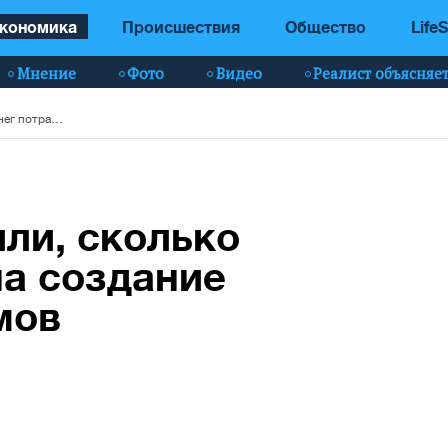
кономика
Происшествия
Общество
LifeS
Мнение
Фото
Видео
Реалист объясняе
В Госкино сообщили, сколько денег потратили на создание украинских фильмов
ли, сколько
на создание
мов