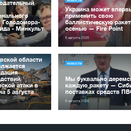
НОВОСТИ
юдательный
Украина может вперв
онального
применить свою
я Голодомора-
баллистическую ракет
ида - Минкульт
осенью — Fire Point
 2026
6 августа 2026
вской области
НОВОСТИ
олжается
идация
едствий
Мы буквально деремс
ской атаки в
каждую ракету — Сиби
на 5 августа
поставках средств П
 2026
6 августа 2026