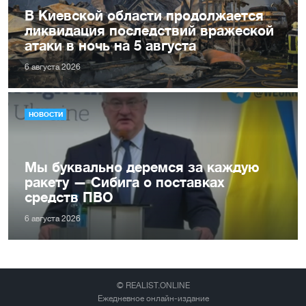
В Киевской области продолжается
ликвидация последствий вражеской
атаки в ночь на 5 августа
6 августа 2026
НОВОСТИ
Мы буквально деремся за каждую
ракету — Сибига о поставках
средств ПВО
6 августа 2026
© REALIST.ONLINE
Ежедневное онлайн-издание