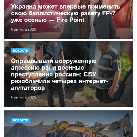
Украина может впервые применить
свою баллистическую ракету FP-7
уже осенью — Fire Point
6 августа 2026
НОВОСТИ
Оправдывали вооруженную
агрессию рф и военные
преступления россиян: СБУ
разоблачила четырех интернет-
агитаторов
6 августа 2026
НОВОСТИ