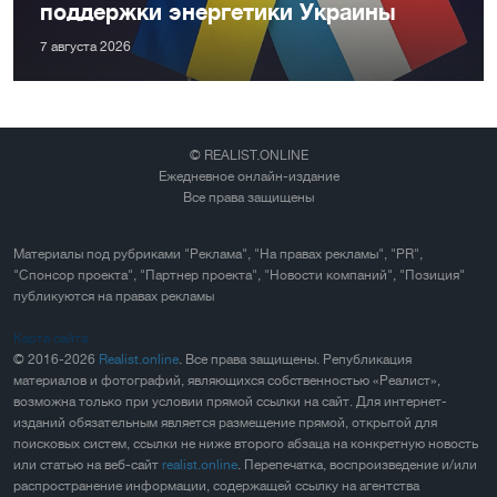
поддержки энергетики Украины
7 августа 2026
© REALIST.ONLINE
Ежедневное онлайн-издание
Все права защищены
Материалы под рубриками "Реклама", "На правах рекламы", "PR",
"Спонсор проекта", "Партнер проекта", "Новости компаний", "Позиция"
публикуются на правах рекламы
Карта сайта
© 2016-2026
Realist.online
. Все права защищены. Републикация
материалов и фотографий, являющихся собственностью «Реалист»,
возможна только при условии прямой ссылки на сайт. Для интернет-
изданий обязательным является размещение прямой, открытой для
поисковых систем, ссылки не ниже второго абзаца на конкретную новость
или статью на веб-сайт
realist.online
. Перепечатка, воспроизведение и/или
распространение информации, содержащей ссылку на агентства