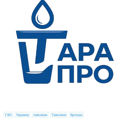
ГФС
Украина
таможня
Таможня
бренды