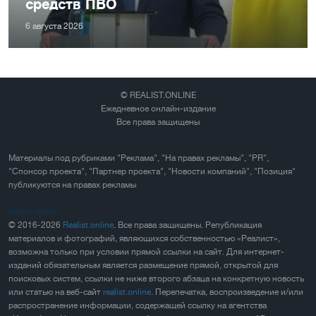
средств ПВО
6 августа 2026
© REALIST.ONLINE
Ежедневное онлайн-издание
Все права защищены
Материалы под рубриками "Реклама", "На правах рекламы", "PR",
"Спонсор проекта", "Партнер проекта", "Новости компаний", "Позиция"
публикуются на правах рекламы
Карта сайта
© 2016-2026
Realist.online
. Все права защищены. Републикация
материалов и фотографий, являющихся собственностью «Реалист»,
возможна только при условии прямой ссылки на сайт. Для интернет-
изданий обязательным является размещение прямой, открытой для
поисковых систем, ссылки не ниже второго абзаца на конкретную новость
или статью на веб-сайт
realist.online
. Перепечатка, воспроизведение и/или
распространение информации, содержащей ссылку на агентства