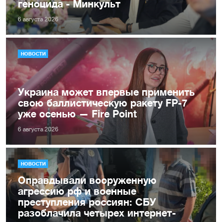
геноцида - Минкульт
6 августа 2026
НОВОСТИ
Украина может впервые применить
свою баллистическую ракету FP-7
уже осенью — Fire Point
6 августа 2026
НОВОСТИ
Оправдывали вооруженную
агрессию рф и военные
преступления россиян: СБУ
разоблачила четырех интернет-