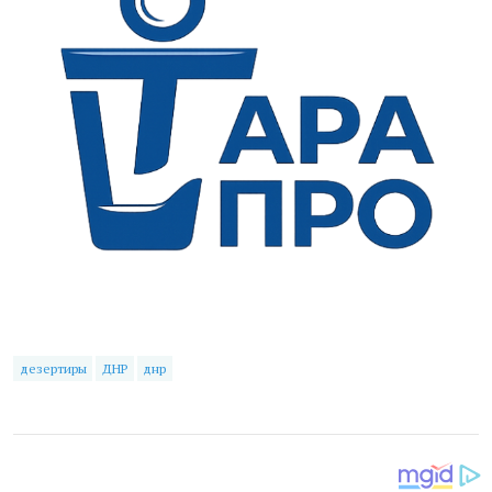
дезертиры
ДНР
днр