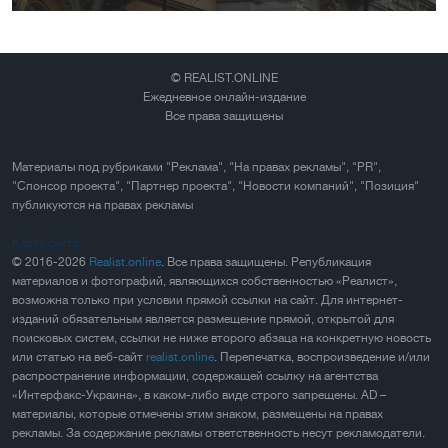
© REALIST.ONLINE
Ежедневное онлайн-издание
Все права защищены
Материалы под рубриками "Реклама", "На правах рекламы", "PR",
"Спонсор проекта", "Партнер проекта", "Новости компаний", "Позиция"
публикуются на правах рекламы
Карта сайта
© 2016-2026
Realist.online
. Все права защищены. Републикация
материалов и фотографий, являющихся собственностью «Реалист»,
возможна только при условии прямой ссылки на сайт. Для интернет-
изданий обязательным является размещение прямой, открытой для
поисковых систем, ссылки не ниже второго абзаца на конкретную новость
или статью на веб-сайт
realist.online
. Перепечатка, воспроизведение и/или
распространение информации, содержащей ссылку на агентства
«Интерфакс-Украина», в каком-либо виде строго запрещены. AD –
материалы, которые отмечены этим знаком, размещены на правах
рекламы. За содержание рекламы ответственность несут рекламодатели.