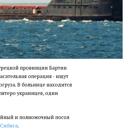
турецкой провинции Бартин
асательная операция - ищут
огруза. В больнице находится
пятеро украинцев, один
айный и полномочный посол
 Сибига
.