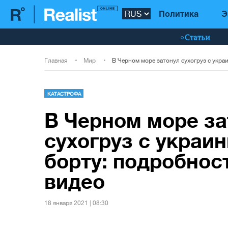
Политика
Э
Статьи
Главная
Мир
КАТАСТРОФА
В Черном море за
сухогруз с украи
борту: подробност
видео
18 января 2021 | 08:30