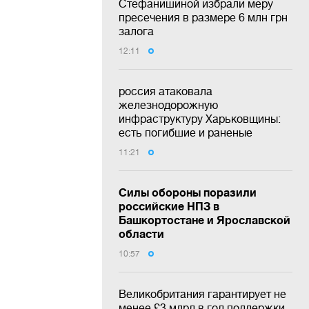
Стефанишиной избрали меру
пресечения в размере 6 млн грн
залога
12:11
россия атаковала
железнодорожную
инфраструктуру Харьковщины:
есть погибшие и раненые
11:21
Силы обороны поразили
российские НПЗ в
Башкортостане и Ярославской
области
10:57
Великобритания гарантирует не
менее £3 млрд в год поддержки