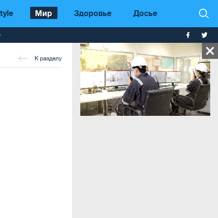
tyle
Мир
Здоровье
Досье
т
К разделу