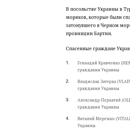
В посольстве Украины в Т
моряков, которые были спа
затонувшего в Черном море
провинции Бартин.
Спасенные граждане Укра
Геннадий Кравченко (HE
гражданин Украины
Владислав Затерка (VLAD
гражданин Украины
Александр Перкатий (OLE
гражданин Украины
Виталий Мережко (VİTAL
Украины