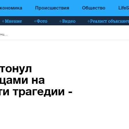
кономика
Происшествия
Общество
LifeS
Мнение
Фото
Видео
Реалист объясняе
В Черном море затонул сухогруз с украинцами на борту: подробности трагедии - видео
тонул
нцами на
и трагедии -