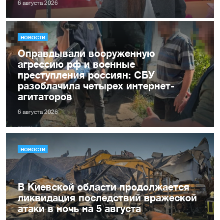
6 августа 2026
НОВОСТИ
Оправдывали вооруженную
агрессию рф и военные
преступления россиян: СБУ
разоблачила четырех интернет-
агитаторов
6 августа 2026
НОВОСТИ
В Киевской области продолжается
ликвидация последствий вражеской
атаки в ночь на 5 августа