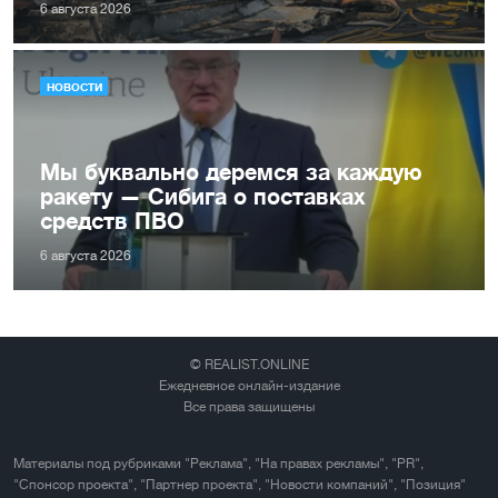
6 августа 2026
НОВОСТИ
Мы буквально деремся за каждую
ракету — Сибига о поставках
средств ПВО
6 августа 2026
© REALIST.ONLINE
Ежедневное онлайн-издание
Все права защищены
Материалы под рубриками "Реклама", "На правах рекламы", "PR",
"Спонсор проекта", "Партнер проекта", "Новости компаний", "Позиция"