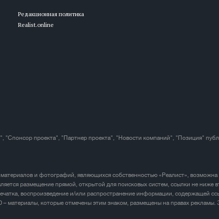
Редакционная политика
Realist.online
", "Спонсор проекта", "Партнер проекта", "Новости компаний", "Позиция" пуб
 материалов и фотографий, являющихся собственностью «Реалист», возможна
ляется размещение прямой, открытой для поисковых систем, ссылки не ниже в
печатка, воспроизведение и/или распространение информации, содержащей ссы
D – материалы, которые отмечены этим знаком, размещены на правах рекламы.