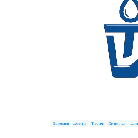
Бразилия
жертвы
Жертвы
Криминал
крим