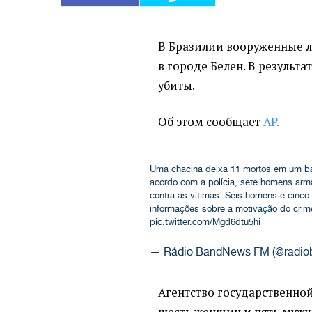
В Бразилии вооруженные 
в городе Белен. В результа
убиты.
Об этом сообщает
AP.
Uma chacina deixa 11 mortos em um ba
acordo com a polícia, sete homens arm
contra as vítimas. Seis homens e cinc
informações sobre a motivação do crime
pic.twitter.com/Mgd6dtu5hi
— Rádio BandNews FM (@radi
Агентство государственной
шесть женщин и пять мужч