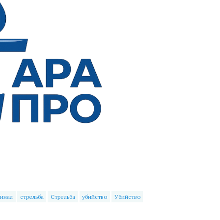
инал
стрельба
Стрельба
убийство
Убийство