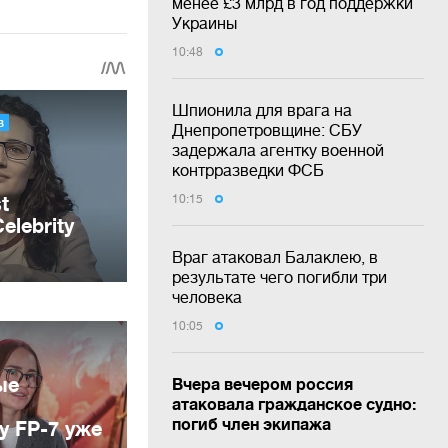
менее £3 млрд в год поддержки
Украины
10:48
Шпионила для врага на
Днепропетровщине: СБУ
задержала агентку военной
контрразведки ФСБ
10:15
Враг атаковал Балаклею, в
результате чего погибли три
человека
10:05
ые
Вчера вечером россия
атаковала гражданское судно:
погиб член экипажа
у FP-7 уже