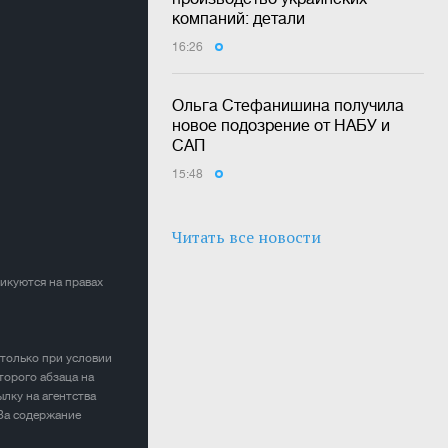
компаний: детали
16:26
Ольга Стефанишина получила
новое подозрение от НАБУ и
САП
15:48
Читать все новости
ликуются на правах
 только при условии
торого абзаца на
лку на агентства
 За содержание