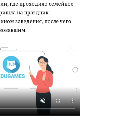
нии, где проходило семейное
пришла на праздник
яином заведения, после чего
твовавшим.