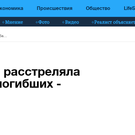
кономика
Происшествия
Общество
LifeS
Мнение
Фото
Видео
Реалист объясняе
В Бразилии банда расстреляла людей в баре, 11 погибших - фото
 расстреляла
погибших -