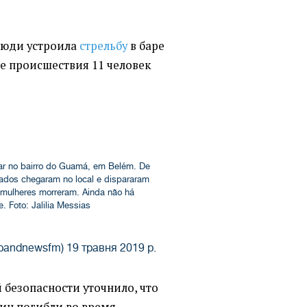
люди устроила
стрельбу
в баре
те происшествия 11 человек
r no bairro do Guamá, em Belém. De
ados chegaram no local e dispararam
o mulheres morreram. Ainda não há
. Foto: Jalilia Messias
obandnewsfm)
19 травня 2019 р.
 безопасности уточнило, что
ин погибли во время