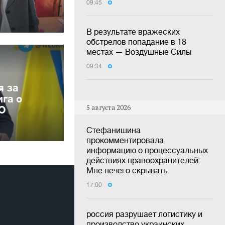
09:45
В результате вражеских
обстрелов попадание в 18
местах — Воздушные Силы
09:34
я за
га о
5 августа 2026
ВО
Стефанишина
прокомментировала
информацию о процессуальных
действиях правоохранителей:
Мне нечего скрывать
17:00
россия разрушает логистику и
производство украинских