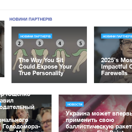
ор Ющенко
лавил
НОВОСТИ
юдательный
Украина может вперв
онального
применить свою
я Голодомора-
баллистическую ракет