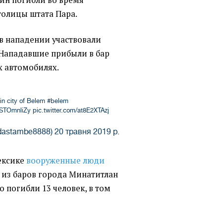
толицы штата Пара.
в нападении участвовали
 Нападавшие прибыли в бар
х автомобилях.
 in city of Belem
#belem
/rSTOmnliZy
pic.twitter.com/at8E2XTAzj
dastambe8888)
20 травня 2019 р.
Мексике
вооруженные люди
 из баров города Минатитлан
го погибли 13 человек, в том