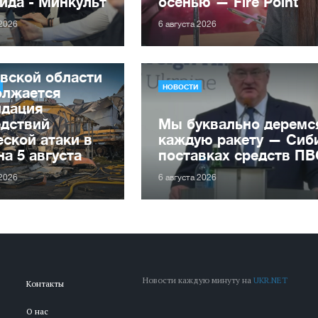
ида - Минкульт
осенью — Fire Point
 2026
6 августа 2026
вской области
НОВОСТИ
олжается
идация
едствий
Мы буквально деремс
ской атаки в
каждую ракету — Сиби
на 5 августа
поставках средств П
 2026
6 августа 2026
Новости каждую минуту на
UKR.NET
Контакты
О нас