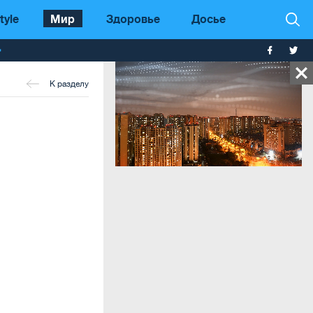
tyle
Мир
Здоровье
Досье
т
К разделу