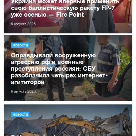
Украина может впервые применить
свою баллистическую ракету FP-7
уже осенью — Fire Point
6 августа 2026
НОВОСТИ
Оправдывали вооруженную
агрессию рф и военные
преступления россиян: СБУ
разоблачила четырех интернет-
агитаторов
6 августа 2026
НОВОСТИ