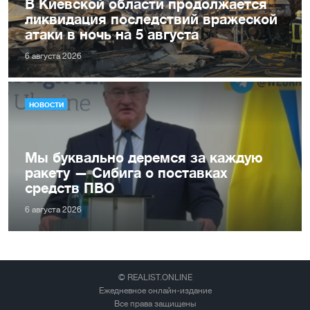
В Киевской области продолжается
ликвидация последствий вражеской
атаки в ночь на 5 августа
6 августа 2026
НОВОСТИ
Мы буквально деремся за каждую
ракету — Сибига о поставках
средств ПВО
6 августа 2026
© REALIST.ONLINE
Ежедневное онлайн-издание
Все права защищены