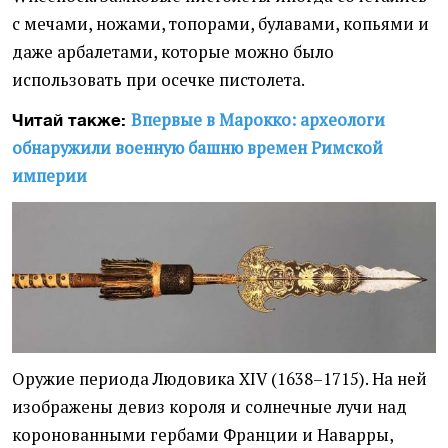
с мечами, ножами, топорами, булавами, копьями и
даже арбалетами, которые можно было
использовать при осечке пистолета.
Впервые в Марокко: археологи
Читай также:
обнаружили военную башню времен Римской
империи
Оружие периода Людовика XIV (1638–1715). На ней
изображены девиз короля и солнечные лучи над
коронованными гербами Франции и Наварры,