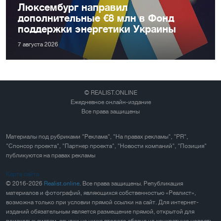
Люксембург направил
дополнительные €8 млн в Фонд
поддержки энергетики Украины
7 августа 2026
© REALIST.ONLINE
Ежедневное онлайн-издание
Все права защищены
Материалы под рубриками "Реклама", "На правах рекламы", "PR",
"Спонсор проекта", "Партнер проекта", "Новости компаний", "Позиция"
публикуются на правах рекламы
Карта сайта
© 2016-2026
Realist.online
. Все права защищены. Републикация
материалов и фотографий, являющихся собственностью «Реалист»,
возможна только при условии прямой ссылки на сайт. Для интернет-
изданий обязательным является размещение прямой, открытой для
поисковых систем, ссылки не ниже второго абзаца на конкретную новость