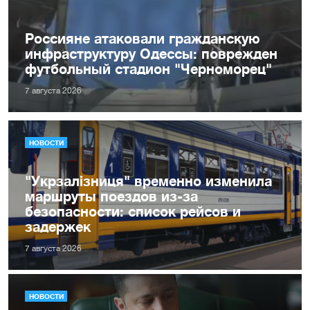
Россияне атаковали гражданскую
инфраструктуру Одессы: поврежден
футбольный стадион "Черноморец"
7 августа 2026
НОВОСТИ
"Укрзалізниця" временно изменила
маршруты поездов из-за
безопасности: список рейсов и
задержек
7 августа 2026
НОВОСТИ