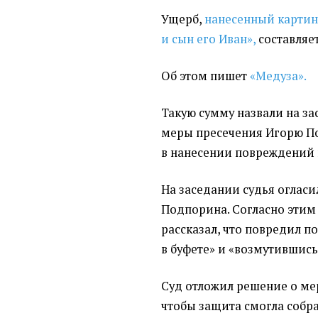
Ущерб,
нанесенный картин
и сын его Иван»,
составляет
Об этом пишет
«Медуза».
Такую сумму назвали на з
меры пресечения Игорю П
в нанесении повреждений 
На заседании судья огласи
Подпорина. Согласно эти
рассказал, что повредил п
в буфете» и «возмутившис
Суд отложил решение о мер
чтобы защита смогла собр