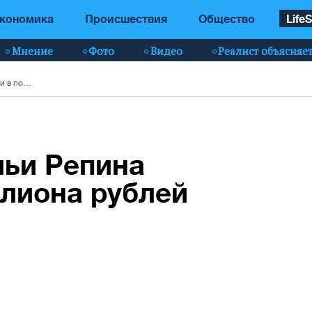
кономика
Происшествия
Общество
LifeS
Мнение
Фото
Видео
Реалист объясняе
Ущерб картине Ильи Репина оценили в полмиллиона рублей
льи Репина
лиона рублей