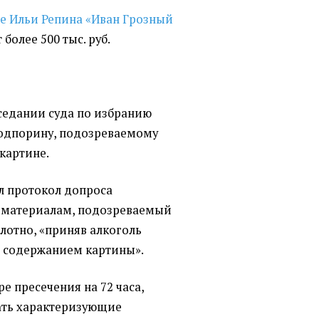
е Ильи Репина
«
Иван Грозный
 более 500 тыс. руб.
аседании суда по избранию
одпорину, подозреваемому
картине.
л протокол допроса
м материалам, подозреваемый
олотно, «приняв алкоголь
ь содержанием картины».
е пресечения на 72 часа,
ать характеризующие