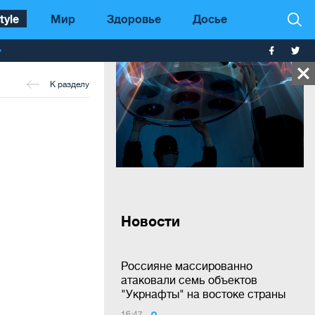
tyle
Мир
Здоровье
Досье
т
К разделу
Новости
Россияне массированно
атаковали семь объектов
"Укрнафты" на востоке страны
16:47