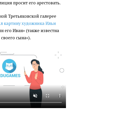
иция просит его арестовать.
ной Третьяковской галерее
л картину художника Ильи
н его Иван»
(
также известна
своего сына»).