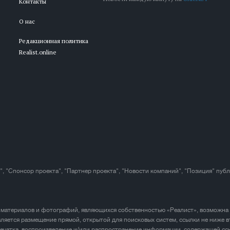
Контакты
О нас
Редакционная политика
Realist.online
", "Спонсор проекта", "Партнер проекта", "Новости компаний", "Позиция" пуб
 материалов и фотографий, являющихся собственностью «Реалист», возможна
ляется размещение прямой, открытой для поисковых систем, ссылки не ниже в
печатка, воспроизведение и/или распространение информации, содержащей ссы