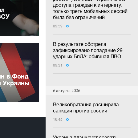
доступа граждан к интернету:
ал
только треть мобильных сессий
ВСУ
была без ограничений
09:59
В результате обстрела
зафиксировано попадание 29
ударных БпЛА: сбившая ПВО
09:31
лн в Фонд
и Украины
6 августа 2026
Великобритания расширила
санкции против россии
16:45
Украина планирует создать