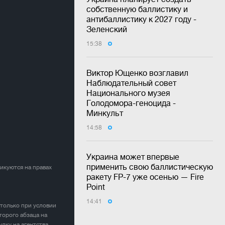
собственную баллистику и
антибаллистику к 2027 году -
Зеленский
15:38
Виктор Ющенко возглавил
Наблюдательный совет
Национального музея
Голодомора-геноцида -
Минкульт
14:58
Украина может впервые
применить свою баллистическую
ликуются на правах
ракету FP-7 уже осенью — Fire
Point
14:41
 только при условии
торого абзаца на
лку на агентства