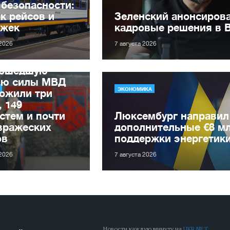
 безопасности:
к рейсов и
Зеленский анонсиров
ржек
кадровые решения в 
 2026
7 августа 2026
рошедшую
лю силы МВД
ЭКОНОМИКА
ожили три
, 149
стем и почти
Люксембург направил
вражеских
дополнительные €8 м
ов
поддержки энергетик
 2026
7 августа 2026
Новости каждую минуту на
UKR.NET