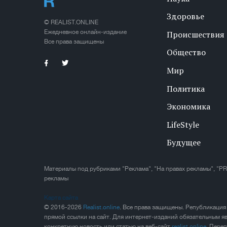
Здоровье
© REALIST.ONLINE
Ежедневное онлайн-издание
Происшествия
Все права защищены
Общество
Мир
Политика
Экономика
LifeStyle
Будущее
Материалы под рубриками "Реклама", "На правах рекламы", "PR
рекламы
Карта сайта
© 2016-2026
Realist.online
. Все права защищены. Републикация
прямой ссылки на сайт. Для интернет-изданий обязательным яв
конкретную новость или статью на веб-сайт
realist.online
. Пере