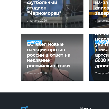
футбольный
из-за
стадион
списо
"Черноморец"
заде
7 августа 2026
7 августа
За п
неде
НОВОСТИ
НОВОСТИ
ЕС ввел новые
уничт
санкции против
танка
россии в ответ на
артси
недавние
5000 
российские атаки
дрон
7 августа 2026
7 августа
Наука