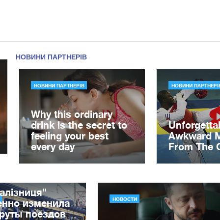
алізниця"
НОВОСТИ
енно изменила
руты поездов