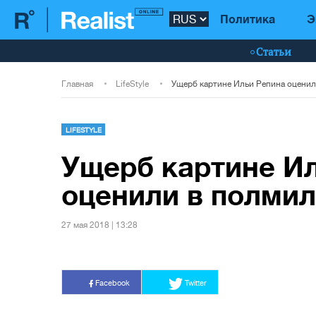
Политика
Э
Статьи
Главная
LifeStyle
LIFESTYLE
Ущерб картине И
оценили в полмил
27 мая 2018 | 13:28
Facebook
Twitter