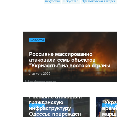
искусство
Искусство
Третьяковская галерея
НОВОСТИ
Россияне массированно
атаковали семь объектов
"Укрнафты" на востоке страны
7 августа 2026
Россияне атаковали
гражданскую
"Укрз
НОВОСТИ
НОВОСТИ
инфраструктуру
врем
Одессы: поврежден
марш