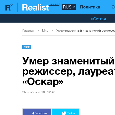
Политика
Э
Статьи
Главная
Мир
МИР
Умер знаменитый
режиссер, лауреа
«Оскар»
26 ноября 2018 | 12:48
Facebook
Twitter