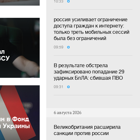
10:33
россия усиливает ограничение
доступа граждан к интернету:
только треть мобильных сессий
была без ограничений
09:59
ал
ВСУ
В результате обстрела
зафиксировано попадание 29
ударных БпЛА: сбившая ПВО
09:31
6 августа 2026
лн в Фонд
и Украины
Великобритания расширила
санкции против россии