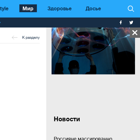
tyle
Мир
Здоровье
Досье
т
К разделу
Новости
Россияне массированно