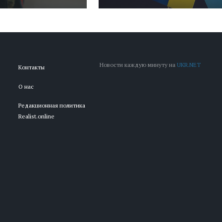
Новости каждую минуту на
UKR.NET
Контакты
О нас
Редакционная политика
Realist.online