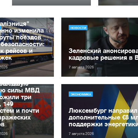
алізниця"
НОВОСТИ
енно изменила
руты поездов
 безопасности:
к рейсов и
Зеленский анонсиров
ржек
кадровые решения в 
 2026
7 августа 2026
рошедшую
лю силы МВД
ЭКОНОМИКА
ожили три
, 149
стем и почти
Люксембург направил
вражеских
дополнительные €8 м
ов
поддержки энергетик
 2026
7 августа 2026