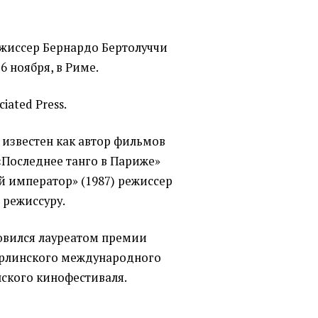
жиссер Бернардо Бертолуччи
6 ноября, в Риме.
iated Press.
н известен как автор фильмов
 «Последнее танго в Париже»
й император»
(
1987) режиссер
 режиссуру.
овился лауреатом премии
Берлинского международного
ского кинофестиваля.