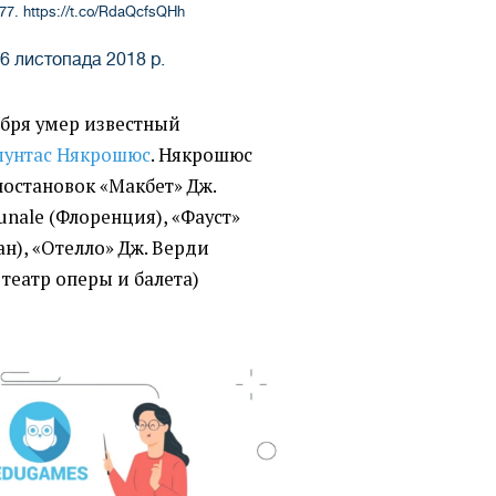
 77.
https://t.co/RdaQcfsQHh
6 листопада 2018 р.
оября умер известный
мунтас Някрошюс
. Някрошюс
постановок
«
Макбет»
Дж.
unale
(
Флоренция), «Фауст»
ан), «Отелло» Дж. Верди
театр оперы и балета)