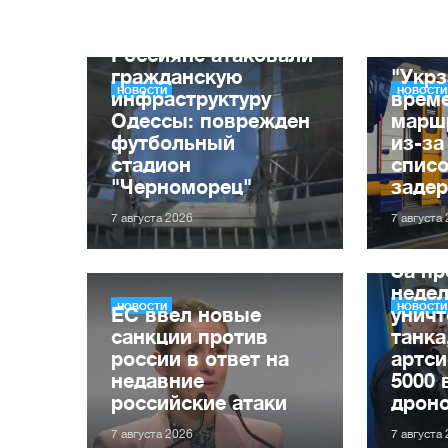
Россияне атаковали
гражданскую
"Укрз
НОВОСТИ
НОВОСТИ
инфраструктуру
врем
Одессы: поврежден
марш
футбольный
из-за
стадион
списо
"Черноморец"
заде
7 августа 2026
7 августа
За п
неде
НОВОСТИ
НОВОСТИ
ЕС ввел новые
уничт
санкции против
танка
россии в ответ на
артси
недавние
5000 
российские атаки
дрон
7 августа 2026
7 августа