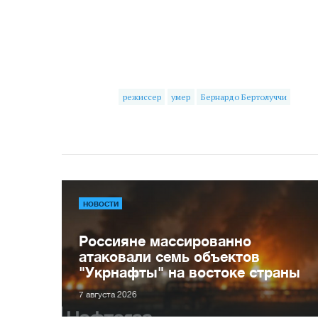
режиссер
умер
Бернардо Бертолуччи
НОВОСТИ
Россияне массированно
атаковали семь объектов
"Укрнафты" на востоке страны
7 августа 2026