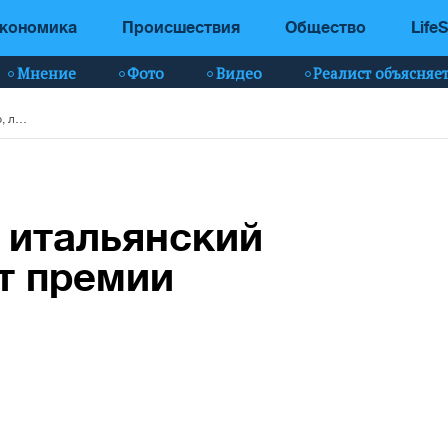
кономика
Происшествия
Общество
LifeS
Мнение
Фото
Видео
Реалист объясняе
Умер знаменитый итальянский режиссер, лауреат премии «Оскар»
 итальянский
т премии