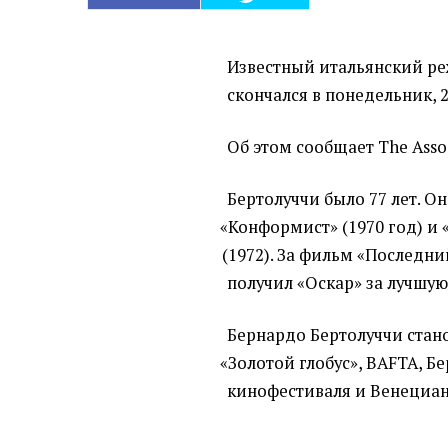
Известный итальянский ре
скончался в понедельник, 2
Об этом сообщает The Assoc
Бертолуччи было 77 лет. О
«
Конформист»
(
1970 год) и
(
1972). За фильм
«
Последни
получил
«
Оскар» за лучшую
Бернардо Бертолуччи стан
«
Золотой глобус», BAFTA, 
кинофестиваля и Венециан