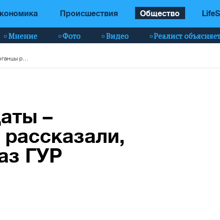
кономика
Происшествия
Общество
LifeS
Мнение
Фото
Видео
Реалист объясняе
"Украинские солдаты – ангелы": афганцы рассказали, как их спас спецназ ГУР
аты –
 рассказали,
аз ГУР