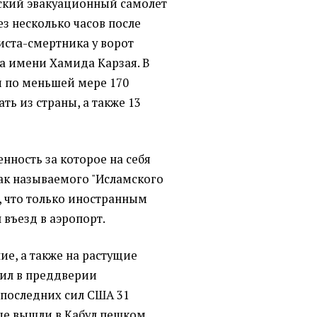
дский эвакуационный самолет
ез несколько часов после
иста-смертника у ворот
а имени Хамида Карзая. В
и по меньшей мере 170
ть из страны, а также 13
енность за которое на себя
так называемого "Исламского
, что только иностранным
въезд в аэропорт.
ие, а также на растущие
ил в преддверии
последних сил США 31
ые вышли в Кабул пешком,