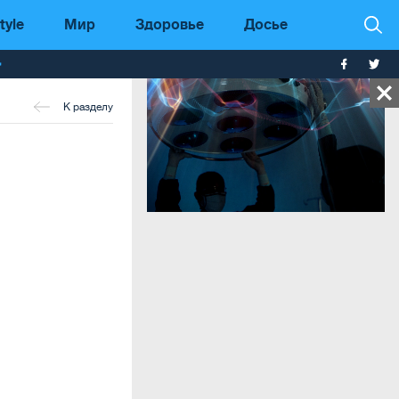
tyle
Мир
Здоровье
Досье
т
К разделу