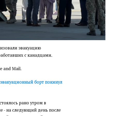
низовали эвакуацию
работавших с канадцами.
e and Mail.
эвакуационный борт покинул
стоялось рано утром в
уле - на следующий день после