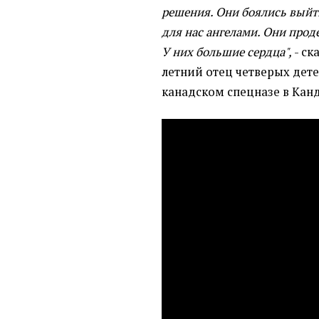
решения. Они боялись выйт
для нас ангелами. Они прод
У них большие сердца",
- ск
летний отец четверых дете
канадском спецназе в Канд