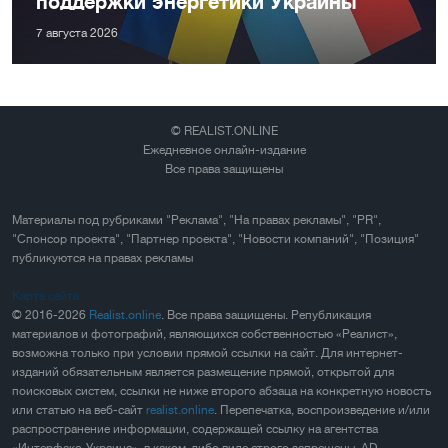
поддержки энергетики Украины
7 августа 2026
© REALIST.ONLINE
Ежедневное онлайн-издание
Все права защищены
Материалы под рубриками "Реклама", "На правах рекламы", "PR",
"Спонсор проекта", "Партнер проекта", "Новости компаний", "Позиция"
публикуются на правах рекламы
Карта сайта
© 2016-2026
Realist.online
. Все права защищены. Републикация
материалов и фотографий, являющихся собственностью «Реалист»,
возможна только при условии прямой ссылки на сайт. Для интернет-
изданий обязательным является размещение прямой, открытой для
поисковых систем, ссылки не ниже второго абзаца на конкретную новость
или статью на веб-сайт
realist.online
. Перепечатка, воспроизведение и/или
распространение информации, содержащей ссылку на агентства