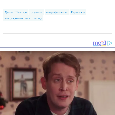
Денис Шмыгаль
роуминг
макрофинансы
Евросоюз
макрофинансовая помощь