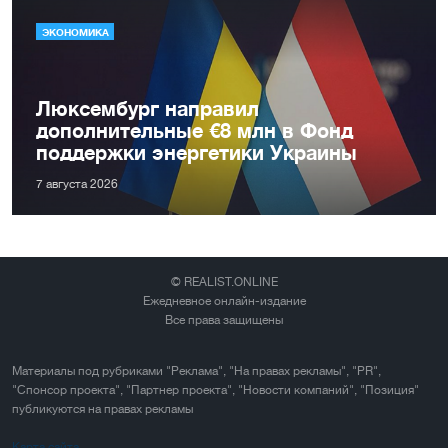
ЭКОНОМИКА
Люксембург направил
дополнительные €8 млн в Фонд
поддержки энергетики Украины
7 августа 2026
© REALIST.ONLINE
Ежедневное онлайн-издание
Все права защищены
Материалы под рубриками "Реклама", "На правах рекламы", "PR",
"Спонсор проекта", "Партнер проекта", "Новости компаний", "Позиция"
публикуются на правах рекламы
Карта сайта