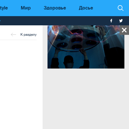
tyle
Мир
Здоровье
Досье
т
К разделу