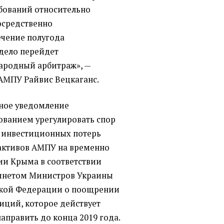
ебований относительно
осредственно
течение полугода
 дело перейдет
ародный арбитраж», —
АМПУ Райвис Вецкаганс.
ное уведомление
ованием урегулировать спор
 инвестиционных потерь
 активов АМПУ на временно
ии Крыма в соответствии
инетом Министров Украины
ской Федерации о поощрении
иций, которое действует
направить до конца 2019 года.