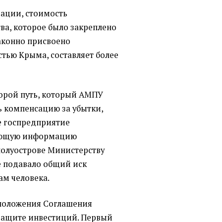
ации, стоимость
ва, которое было закреплено
аконно присвоено
тью Крыма, составляет более
торой путь, который АМПУ
ь компенсацию за убытки,
е госпредприятие
ающую информацию
полуострове Министерству
е подавало общий иск
ам человека.
 положения Соглашения
защите инвестиций. Первый