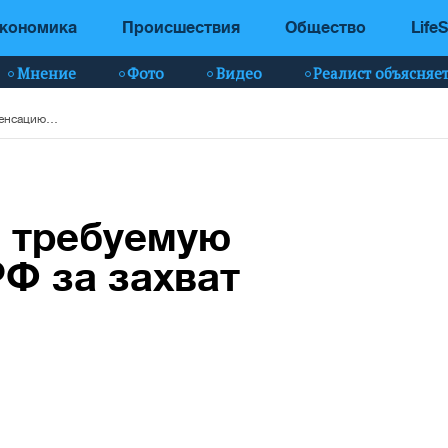
кономика
Происшествия
Общество
LifeS
Мнение
Фото
Видео
Реалист объясняе
Украина озвучила требуемую компенсацию от РФ за захват крымских портов
а требуемую
Ф за захват