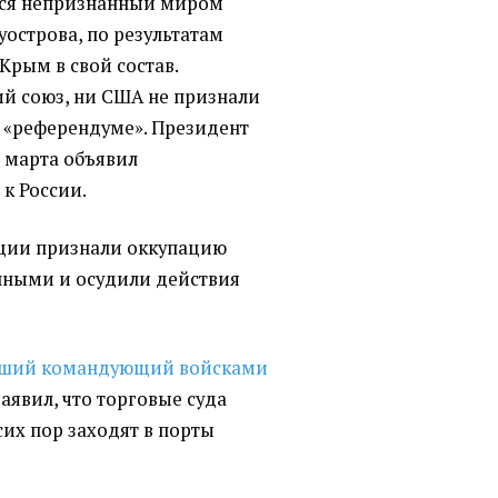
ялся непризнанный миром
уострова, по результатам
Крым в свой состав.
ий союз, ни США не признали
а «референдуме». Президент
 марта объявил
к России.
ции признали оккупацию
нными и осудили действия
ший командующий войсками
аявил, что торговые суда
их пор заходят в порты