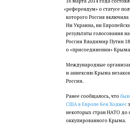
16 марта 2014 года состо
«
референдум» о статусе пол
которого Россия включила 
Ни Украина, ни Европейск
результаты голосования н
России Владимир Путин 18
о «присоединении» Крыма 
Международные организа
и аннексию Крыма незако
России.
Ранее сообщалось, что
быв
США в Европе Бен Ходжес
з
некоторых стран НАТО до с
оккупированного
Крыма.