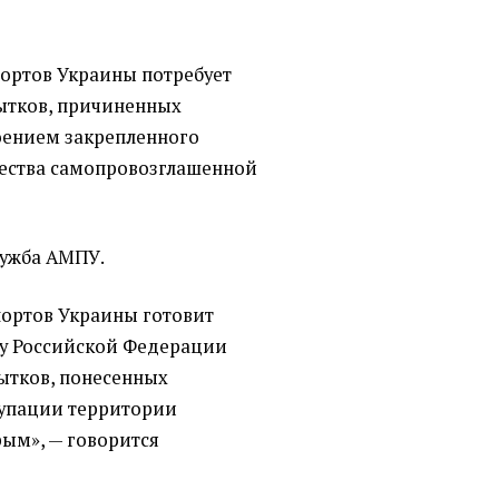
ортов Украины потребует
ытков, причиненных
оением закрепленного
ества самопровозглашенной
лужба АМПУ.
ортов Украины готовит
ву Российской Федерации
ытков, понесенных
купации территории
ым», — говорится