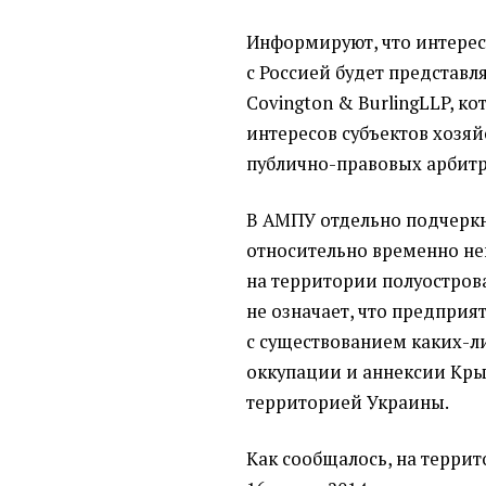
Информируют, что интерес
с Россией будет представ
Covington & BurlingLLP, к
интересов субъектов хозя
публично-правовых арбитр
В АМПУ отдельно подчеркн
относительно временно н
на территории полуостров
не означает, что предприя
с существованием каких-л
оккупации и аннексии Кры
территорией Украины.
Как сообщалось, на терри