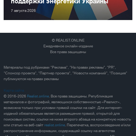
поддержки энергетики Украины
7 августа 2026
© REALIST.ONLINE
Ежедневное онлайн-издание
Все права защищены
Материалы под рубриками "Реклама", "На правах рекламы", "PR",
"Спонсор проекта", "Партнер проекта", "Новости компаний", "Позиция"
публикуются на правах рекламы
Карта сайта
© 2016-2026
Realist.online
. Все права защищены. Републикация
материалов и фотографий, являющихся собственностью «Реалист»,
возможна только при условии прямой ссылки на сайт. Для интернет-
изданий обязательным является размещение прямой, открытой для
поисковых систем, ссылки не ниже второго абзаца на конкретную новость
или статью на веб-сайт
realist.online
. Перепечатка, воспроизведение и/или
распространение информации, содержащей ссылку на агентства