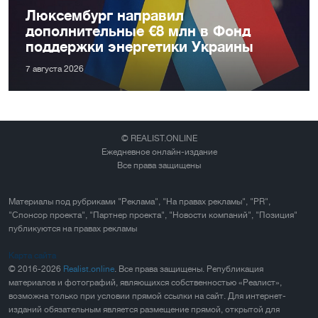
Люксембург направил
дополнительные €8 млн в Фонд
поддержки энергетики Украины
7 августа 2026
© REALIST.ONLINE
Ежедневное онлайн-издание
Все права защищены
Материалы под рубриками "Реклама", "На правах рекламы", "PR",
"Спонсор проекта", "Партнер проекта", "Новости компаний", "Позиция"
публикуются на правах рекламы
Карта сайта
© 2016-2026
Realist.online
. Все права защищены. Републикация
материалов и фотографий, являющихся собственностью «Реалист»,
возможна только при условии прямой ссылки на сайт. Для интернет-
изданий обязательным является размещение прямой, открытой для