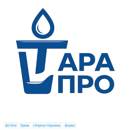
футбол
Крым
сборная Украины
форма