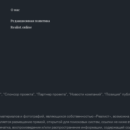
О нас
Редакционная политика
Realist.online
", "Спонсор проекта", "Партнер проекта", "Новости компаний", "Позиция" пуб
 материалов и фотографий, являющихся собственностью «Реалист», возможна
ляется размещение прямой, открытой для поисковых систем, ссылки не ниже в
печатка, воспроизведение и/или распространение информации, содержащей ссы