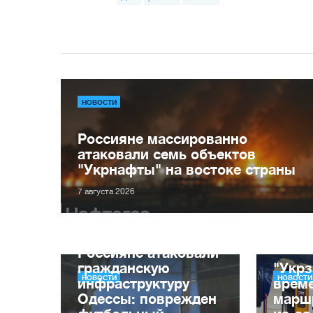
НОВОСТИ
Россияне массированно
атаковали семь объектов
"Укрнафты" на востоке страны
7 августа 2026
Россияне атаковали
гражданскую
"Укрз
НОВОСТИ
НОВОСТИ
инфраструктуру
врем
Одессы: поврежден
марш