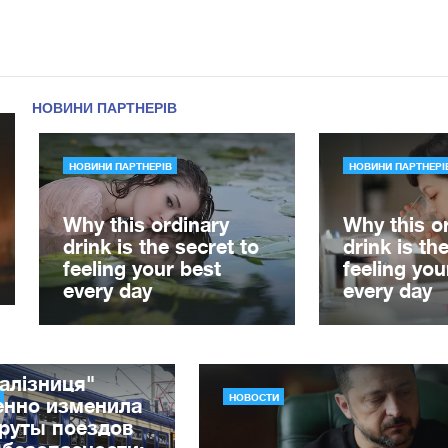
алізниця"
НОВОСТИ
енно изменила
руты поездов