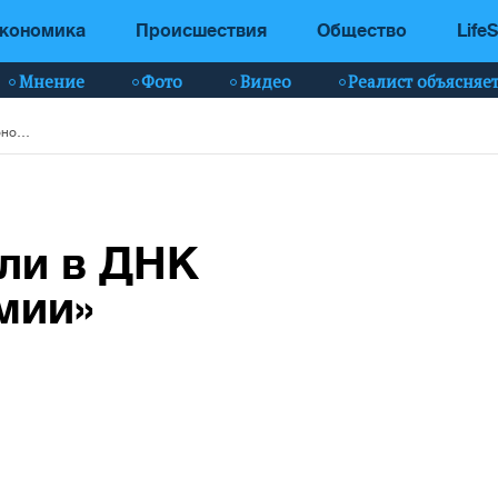
кономика
Происшествия
Общество
LifeS
Мнение
Фото
Видео
Реалист объясняе
Ученые обнаружили в ДНК «формулу моногамии»
ли в ДНК
мии»