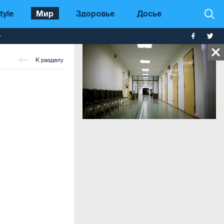
tyle
Мир
Здоровье
Досье
т
К разделу