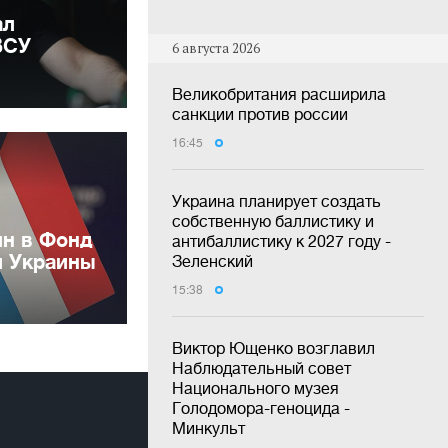
ал
ВСУ
6 августа 2026
Великобритания расширила
санкции против россии
16:45
Украина планирует создать
собственную баллистику и
лн в Фонд
антибаллистику к 2027 году -
и Украины
Зеленский
15:38
Виктор Ющенко возглавил
Наблюдательный совет
Национального музея
Голодомора-геноцида -
Минкульт