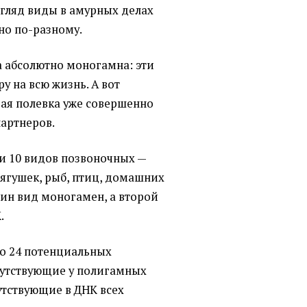
гляд виды в амурных делах
но по-разному.
а абсолютно моногамна: эти
у на всю жизнь. А вот
ая полевка уже совершенно
партнеров.
ли 10 видов позвоночных —
лягушек, рыб, птиц, домашних
дин вид моногамен, а второй
.
но 24 потенциальных
тсутствующие у полигамных
утствующие в ДНК всех