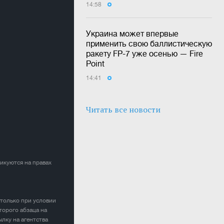
14:58
Украина может впервые
применить свою баллистическую
ракету FP-7 уже осенью — Fire
Point
14:41
Читать все новости
ликуются на правах
 только при условии
торого абзаца на
лку на агентства