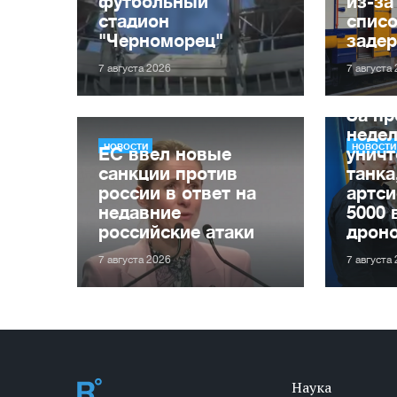
футбольный
из-за
стадион
списо
"Черноморец"
заде
7 августа 2026
7 августа
За п
неде
НОВОСТИ
НОВОСТИ
ЕС ввел новые
уничт
санкции против
танка
россии в ответ на
артси
недавние
5000 
российские атаки
дрон
7 августа 2026
7 августа
Наука