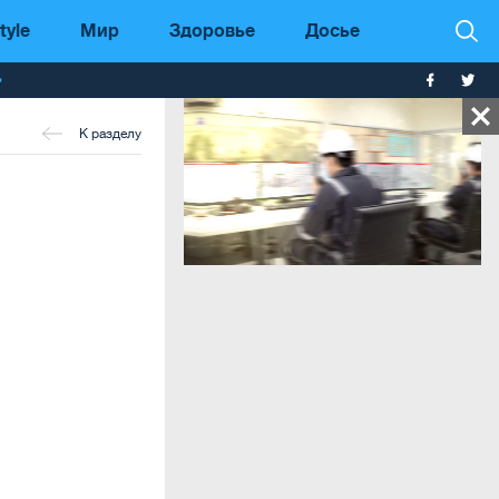
tyle
Мир
Здоровье
Досье
т
К разделу