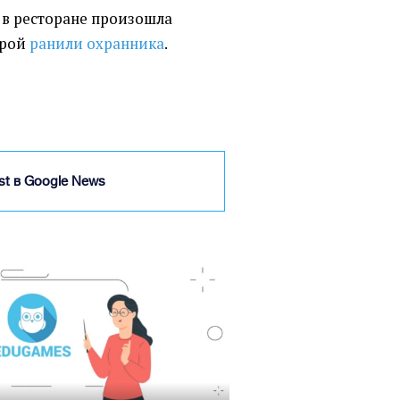
 в ресторане произошла
орой
ранили охранника
.
ist в Google News