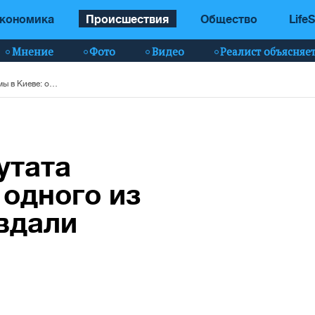
кономика
Происшествия
Общество
LifeS
Мнение
Фото
Видео
Реалист объясняе
Убийство экс-депутата Госдумы в Киеве: одного из обвиняемых оправдали
утата
 одного из
вдали