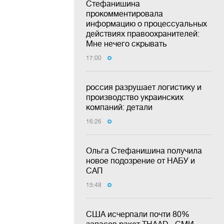
Стефанишина
прокомментировала
информацию о процессуальных
действиях правоохранителей:
Мне нечего скрывать
17:00
россия разрушает логистику и
производство украинских
компаний: детали
16:26
Ольга Стефанишина получила
новое подозрение от НАБУ и
САП
15:48
США исчерпали почти 80%
запасов ракет THAAD - СМИ