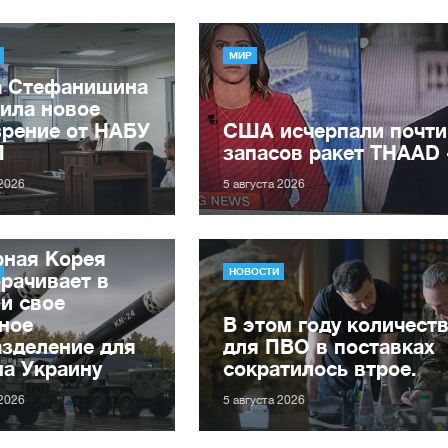
МИР
а Стефанишина
ила новое
зрение от НАБУ
США исчерпали почти
П
запасов ракет THAAD
 2026
5 августа 2026
рная Корея
НОВОСТИ
рачивает в
и свое
ное
В этом году количеств
зделение для
для ПВО в поставках
на Украину
сократилось втрое.
 2026
5 августа 2026