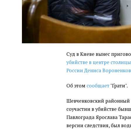
Суд в Киеве вынес пригово
убийстве в центре столиц
России Дениса Вороненко
Об этом
сообщает
"Ґрати".
Шевченковский районный 
соучастии в убийстве бывш
Павлограда Ярослава Тарас
версии следствия, был вод