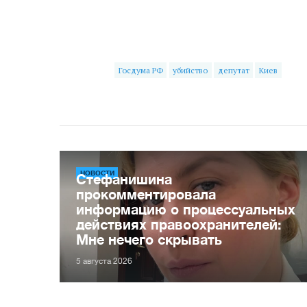
Госдума РФ
убийство
депутат
Киев
НОВОСТИ
Стефанишина
прокомментировала
информацию о процессуальных
действиях правоохранителей:
Мне нечего скрывать
5 августа 2026