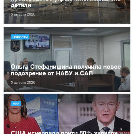
детали
5 августа 2026
НОВОСТИ
Ольга Стефанишина получила новое
подозрение от НАБУ и САП
5 августа 2026
МИР
США исчерпали почти 80% запасов