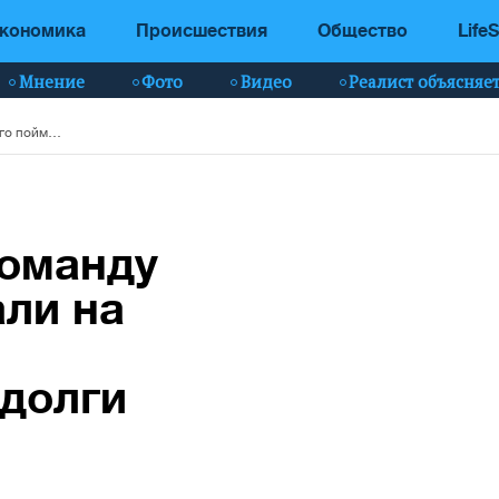
кономика
Происшествия
Общество
LifeS
Мнение
Фото
Видео
Реалист объясняе
Битва за ФОПы: команду Зеленского поймали на желании списать несуществующие долги
команду
ли на
долги