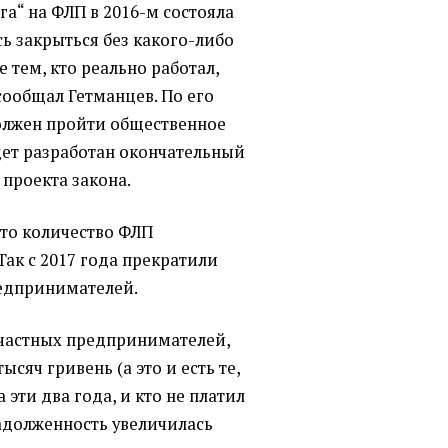
а“ на ФЛП в 2016-м состояла
ь закрыться без какого-либо
 тем, кто реально работал,
 сообщал Гетманцев. По его
должен пройти общественное
дет разработан окончательный
проекта закона.
что количество ФЛП
Так с 2017 года прекратили
редпринимателей.
т частных предпринимателей,
тысяч гривень
(
а это и есть те,
 эти два года, и кто не платил
 задолженность увеличилась