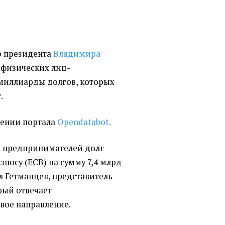
о президента
Владимира
с физических лиц-
миллиарды долгов, которых
.
щении портала
Opendatabot.
ых предпринимателей долг
взносу
(
ЕСВ) на сумму 7,4 млрд
л Гетманцев, представитель
рый отвечает
вое направление.