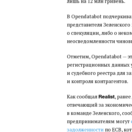
лишь на 12 млн гривень.
В Opendatabot подчеркиваю
представителя Зеленского 
о спекуляции, либо о неко
неосведомленности чинов
Отметим, Opendatabot — э
регистрационных данных 
и судебного реестра для з
и контроля контрагентов.
Как сообщал
, ране
Realist
отвечающий за экономичес
в команде Зеленского, соо
предпринимателям могут
задолженности
по ЕСВ, ко