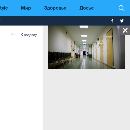
tyle
Мир
Здоровье
Досье
т
К разделу