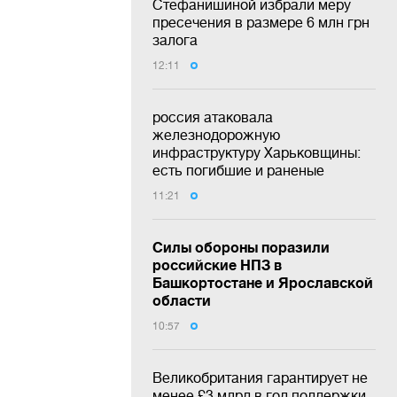
Стефанишиной избрали меру
пресечения в размере 6 млн грн
залога
12:11
россия атаковала
железнодорожную
инфраструктуру Харьковщины:
есть погибшие и раненые
11:21
Силы обороны поразили
российские НПЗ в
Башкортостане и Ярославской
области
10:57
Великобритания гарантирует не
менее £3 млрд в год поддержки