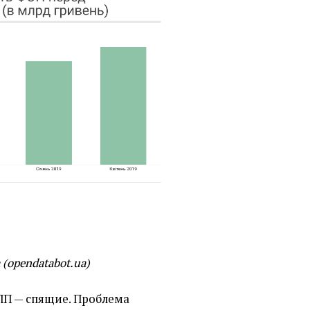
а
(
opendatabot.ua)
ФЛП — спящие. Проблема