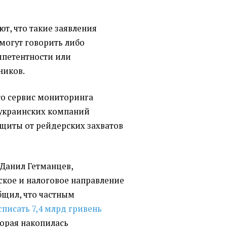
т, что такие заявления
могут говорить либо
мпетентности или
ников.
то сервис мониторинга
украинских компаний
ащиты от рейдерских захватов
е Данил Гетманцев,
кое и налоговое направление
бщил, что частным
списать 7,4 млрд гривень
торая накопилась