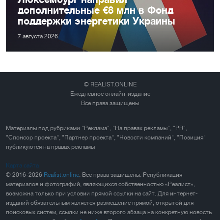
дополнительные €8 млн в Фонд
поддержки энергетики Украины
7 августа 2026
© REALIST.ONLINE
Ежедневное онлайн-издание
Все права защищены
Материалы под рубриками "Реклама", "На правах рекламы", "PR",
"Спонсор проекта", "Партнер проекта", "Новости компаний", "Позиция"
публикуются на правах рекламы
Карта сайта
© 2016-2026
Realist.online
. Все права защищены. Републикация
материалов и фотографий, являющихся собственностью «Реалист»,
возможна только при условии прямой ссылки на сайт. Для интернет-
изданий обязательным является размещение прямой, открытой для
поисковых систем, ссылки не ниже второго абзаца на конкретную новость