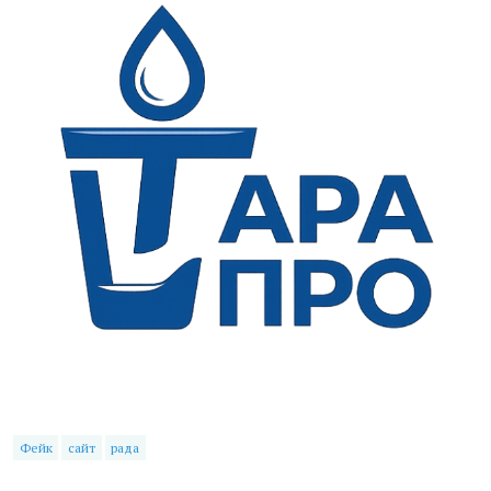
Фейк
сайт
рада