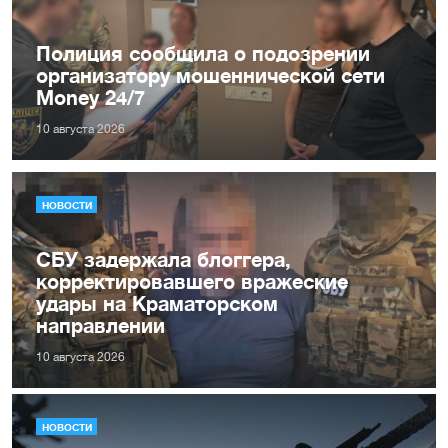
Полиция сообщила о подозрении
организатору мошеннической сети
Money 24/7
10 августа 2026
НОВОСТИ
СБУ задержала блоггера,
корректировавшего вражеские
удары на Краматорском
направлении
10 августа 2026
НОВОСТИ