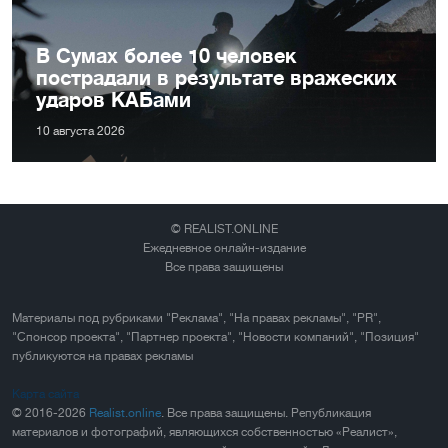
В Сумах более 10 человек
пострадали в результате вражеских
ударов КАБами
10 августа 2026
© REALIST.ONLINE
Ежедневное онлайн-издание
Все права защищены
Материалы под рубриками "Реклама", "На правах рекламы", "PR",
"Спонсор проекта", "Партнер проекта", "Новости компаний", "Позиция"
публикуются на правах рекламы
Карта сайта
© 2016-2026
Realist.online
. Все права защищены. Републикация
материалов и фотографий, являющихся собственностью «Реалист»,