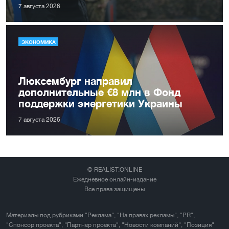
7 августа 2026
ЭКОНОМИКА
Люксембург направил
дополнительные €8 млн в Фонд
поддержки энергетики Украины
7 августа 2026
© REALIST.ONLINE
Ежедневное онлайн-издание
Все права защищены
Материалы под рубриками "Реклама", "На правах рекламы", "PR",
"Спонсор проекта", "Партнер проекта", "Новости компаний", "Позиция"