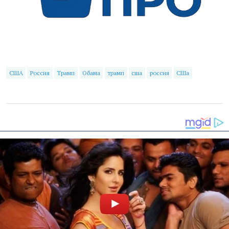
США
Россия
Трамп
Обама
трамп
сша
россия
СШа