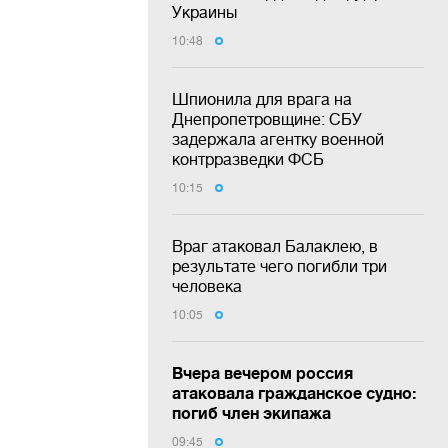
Украины
10:48
Шпионила для врага на
Днепропетровщине: СБУ
задержала агентку военной
контрразведки ФСБ
10:15
Враг атаковал Балаклею, в
результате чего погибли три
человека
10:05
Вчера вечером россия
атаковала гражданское судно:
погиб член экипажа
09:45