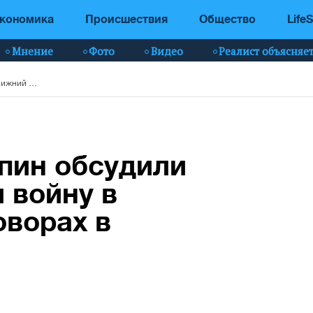
кономика
Происшествия
Общество
LifeS
Мнение
Фото
Видео
Реалист объясняе
Трамп и Си Цзиньпин обсудили Ближний Восток и войну в Украине на переговорах в Китае
пин обсудили
 войну в
оворах в