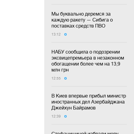
Мы буквально деремся за
каждую ракету — Сибига о
поставках средств ПВО
13:12
НАБУ сообщила о подозрении
эксвицепремьера в незаконном
обогащении более чем на 13,9
млн грн
12:55
В Киев впервые прибыл министр
иностранных дел Азербайджана
Джейхун Байрамов
12:39
Стефанишиной избрали меру