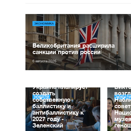
ЭКОНОМИКА
Великобритания расширила
санкции против россии
6 августа 2026
Украина планирует
Викт
создать
возг
НОВОСТИ
НОВОСТИ
собственную
Набл
баллистику и
совет
антибаллистику к
Наци
2027 году -
музе
Зеленский
геноц