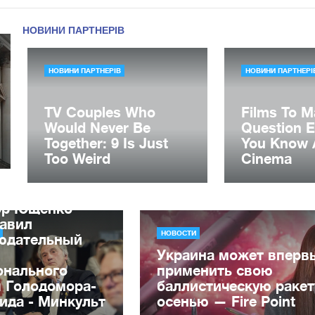
ор Ющенко
лавил
НОВОСТИ
юдательный
Украина может вперв
онального
применить свою
я Голодомора-
баллистическую ракет
ида - Минкульт
осенью — Fire Point