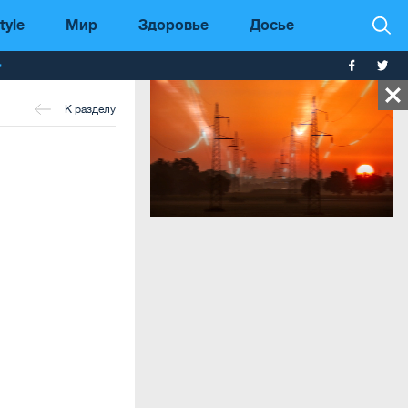
tyle
Мир
Здоровье
Досье
т
К разделу